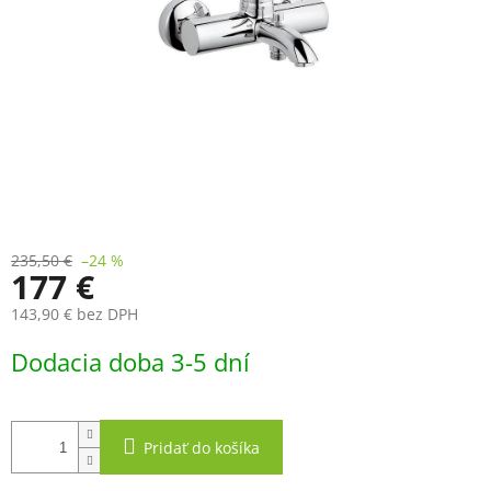
235,50 €
–24 %
177 €
143,90 € bez DPH
Jednotková
Dodacia doba 3-5 dní
cena:
Pridať do košíka