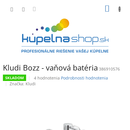
Prejsť
NÁKU
na
obsah
KOŠÍK
Kludi Bozz - vaňová batéria
386910576
Priemerné
4 hodnotenia
Podrobnosti hodnotenia
SKLADOM
hodnotenie
Značka:
Kludi
produktu
je
3,5
z
5
hviezdičiek.