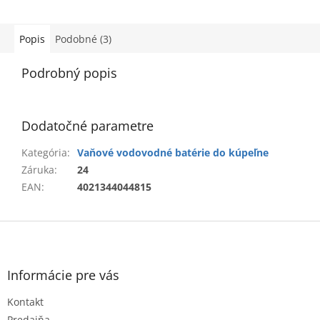
Popis
Podobné (3)
Podrobný popis
Dodatočné parametre
Kategória
:
Vaňové vodovodné batérie do kúpeľne
Záruka
:
24
EAN
:
4021344044815
Z
á
p
ä
Informácie pre vás
t
Kontakt
i
Predajňa