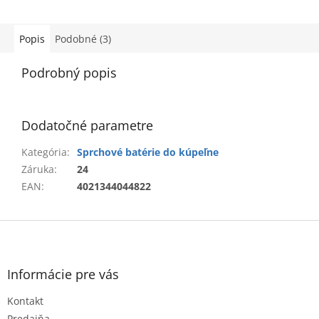
Popis
Podobné (3)
Podrobný popis
Dodatočné parametre
Kategória
:
Sprchové batérie do kúpeľne
Záruka
:
24
EAN
:
4021344044822
Z
á
p
ä
Informácie pre vás
t
Kontakt
i
Predajňa