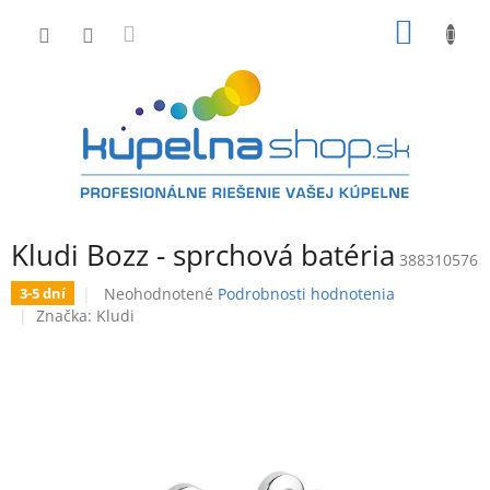
Prejsť
NÁKU
na
obsah
KOŠÍK
Kludi Bozz - sprchová batéria
388310576
Priemerné
Neohodnotené
Podrobnosti hodnotenia
3-5 dní
hodnotenie
Značka:
Kludi
produktu
je
0,0
z
5
hviezdičiek.