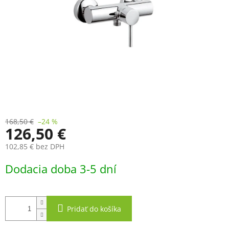
168,50 €
–24 %
126,50 €
102,85 € bez DPH
Jednotková
Dodacia doba 3-5 dní
cena:
Pridať do košíka