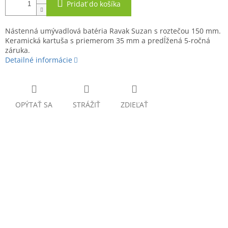
Pridať do košíka
Nástenná umývadlová batéria Ravak Suzan s roztečou 150 mm.
Keramická kartuša s priemerom 35 mm a predĺžená 5-ročná
záruka.
Detailné informácie
OPÝTAŤ SA
STRÁŽIŤ
ZDIEĽAŤ