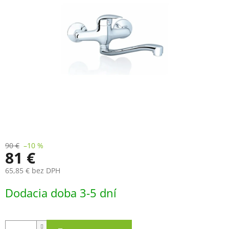
90 €
–10 %
81 €
65,85 € bez DPH
Jednotková
Dodacia doba 3-5 dní
cena: