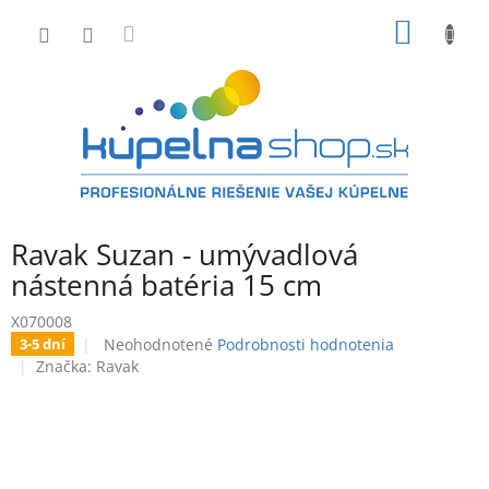
Prejsť
NÁKU
na
obsah
KOŠÍK
Ravak Suzan - umývadlová
nástenná batéria 15 cm
X070008
Priemerné
Neohodnotené
Podrobnosti hodnotenia
3-5 dní
hodnotenie
Značka:
Ravak
produktu
je
0,0
z
5
hviezdičiek.