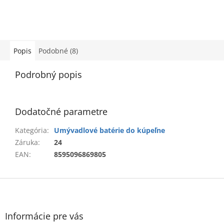
Popis
Podobné (8)
Podrobný popis
Dodatočné parametre
Kategória
:
Umývadlové batérie do kúpeľne
Záruka
:
24
EAN
:
8595096869805
Z
á
p
ä
Informácie pre vás