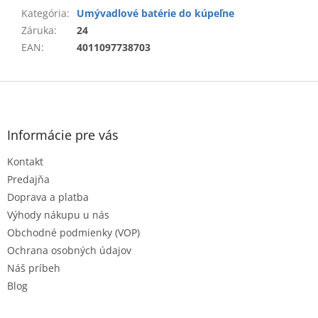
Kategória
:
Umývadlové batérie do kúpeľne
Záruka
:
24
EAN
:
4011097738703
Z
á
p
ä
Informácie pre vás
t
Kontakt
i
e
Predajňa
Doprava a platba
Výhody nákupu u nás
Obchodné podmienky (VOP)
Ochrana osobných údajov
Náš príbeh
Blog