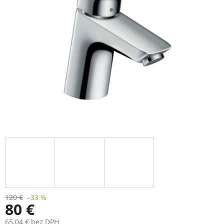
120 €
–33 %
80 €
65,04 € bez DPH