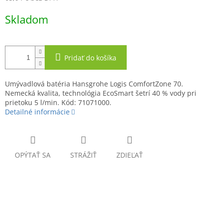
Jednotková
Skladom
cena:
Pridať do košíka
Umývadlová batéria Hansgrohe Logis ComfortZone 70.
Nemecká kvalita, technológia EcoSmart šetrí 40 % vody pri
prietoku 5 l/min. Kód: 71071000.
Detailné informácie
OPÝTAŤ SA
STRÁŽIŤ
ZDIEĽAŤ