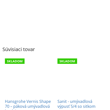
Súvisiaci tovar
SKLADOM
SKLADOM
Hansgrohe Vernis Shape
Sanit - umývadlová
70 – páková umývadlová
výpusť 5/4 so sitkom