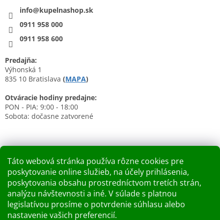
info@kupelnashop.sk
0911 958 000
0911 958 600
Predajňa:
Výhonská 1
835 10 Bratislava
(
MAPA
)
Otváracie hodiny predajne:
PON - PIA: 9:00 - 18:00
Sobota: dočasne zatvorené
Táto webová stránka používa rôzne cookies pre
poskytovanie online služieb, na účely prihlásenia,
Nákupný košík
poskytovania obsahu prostredníctvom tretích strán,
analýzu návštevnosti a iné. V súlade s platnou
0
KS /
0 €
legislatívou prosíme o potvrdenie súhlasu alebo
nastavenie vašich preferencií.