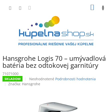
Prejsť
NÁKU
na
obsah
KOŠÍK
Hansgrohe Logis 70 – umývadlová
batéria bez odtokovej garnitúry
71071000
Priemerné
Neohodnotené
Podrobnosti hodnotenia
SKLADOM
hodnotenie
Značka:
Hansgrohe
produktu
je
0,0
z
5
hviezdičiek.