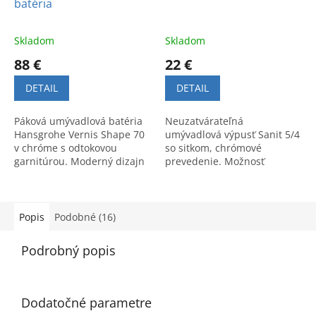
batéria
Skladom
Skladom
88 €
22 €
DETAIL
DETAIL
Páková umývadlová batéria
Neuzatvárateľná
Hansgrohe Vernis Shape 70
umývadlová výpusť Sanit 5/4
v chróme s odtokovou
so sitkom, chrómové
garnitúrou. Moderný dizajn
prevedenie. Možnosť
a vysoká kvalita. Kód
skrátenia pre lepšiu
výrobku: 71560000.
prispôsobivosť. Praktické a
kvalitné riešenie do kúpeľne.
Popis
Podobné (16)
Podrobný popis
Dodatočné parametre