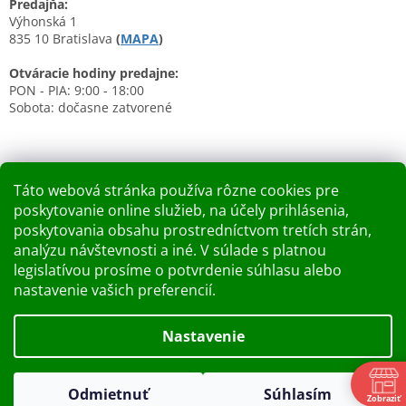
Predajňa:
Výhonská 1
835 10 Bratislava
(
MAPA
)
Otváracie hodiny predajne:
PON - PIA: 9:00 - 18:00
Sobota: dočasne zatvorené
Táto webová stránka používa rôzne cookies pre
poskytovanie online služieb, na účely prihlásenia,
Nákupný košík
poskytovania obsahu prostredníctvom tretích strán,
analýzu návštevnosti a iné. V súlade s platnou
0
KS /
0 €
legislatívou prosíme o potvrdenie súhlasu alebo
nastavenie vašich preferencií.
Vytvoril Shoptet
Nastavenie
Dobry deň Chceme Vás informovať, že predajňa bude zatvorená
Copyright 2026
Kupelnashop.sk
. Všetky práva vyhradené.
v piatok 7.8.2026. Ďakujeme za pochopenie S pozdravom
Odmietnuť
Súhlasím
Upraviť nastavenie cookies
Zobraziť