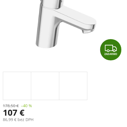
Z
ZADARMO
A
D
A
R
M
178,50 €
–40 %
107 €
O
86,99 € bez DPH