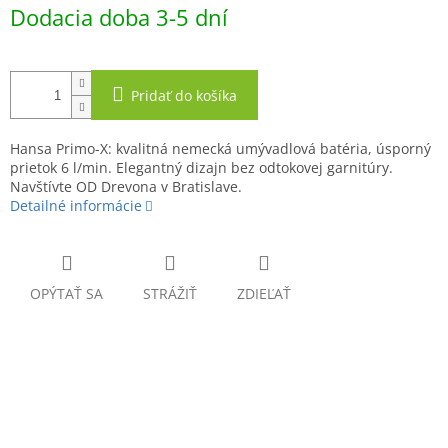
Jednotková
Dodacia doba 3-5 dní
cena:
Pridať do košíka
Hansa Primo-X: kvalitná nemecká umývadlová batéria, úsporný
prietok 6 l/min. Elegantný dizajn bez odtokovej garnitúry.
Navštívte OD Drevona v Bratislave.
Detailné informácie
OPÝTAŤ SA
STRÁŽIŤ
ZDIEĽAŤ