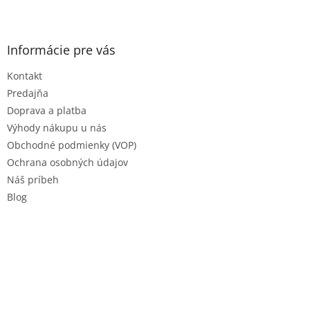
Z
á
p
ä
Informácie pre vás
t
Kontakt
i
e
Predajňa
Doprava a platba
Výhody nákupu u nás
Obchodné podmienky (VOP)
Ochrana osobných údajov
Náš príbeh
Blog