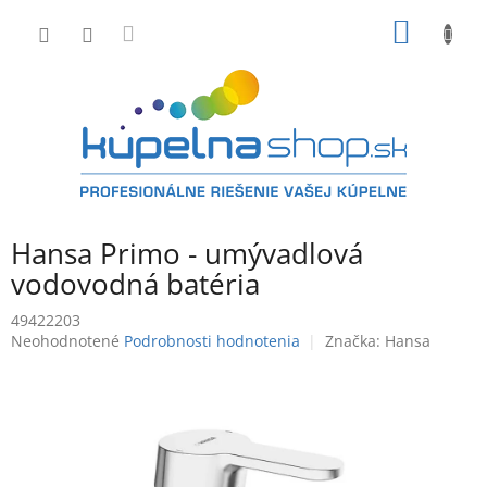
Prejsť
NÁKU
na
obsah
KOŠÍK
Hansa Primo - umývadlová
vodovodná batéria
49422203
Priemerné
Neohodnotené
Podrobnosti hodnotenia
Značka:
Hansa
hodnotenie
produktu
je
0,0
z
5
hviezdičiek.