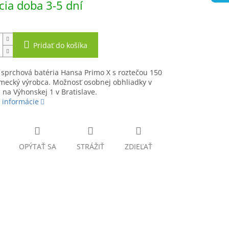
ia doba 3-5 dní
Pridať do košíka
 sprchová batéria Hansa Primo X s roztečou 150
ecký výrobca. Možnosť osobnej obhliadky v
 na Výhonskej 1 v Bratislave.
 informácie
OPÝTAŤ SA
STRÁŽIŤ
ZDIEĽAŤ