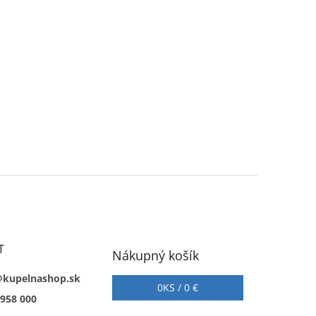
T
Nákupný košík
@kupelnashop.sk
0
KS /
0 €
 958 000