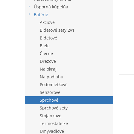
l
Úsporná kúpeľňa
Batérie
Akciové
Bidetové sety 2v1
Bidetové
Biele
Čierne
Drezové
Na okraj
Na podlahu
Podomietkové
Senzorové
Sprchové
Sprchové sety
Stojankové
Termostatické
Umývadlové