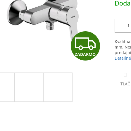
Dodac
hviezdičiek.
cena:
Z
Kvalitná
mm. Nem
predajni
ZADARMO
A
Detailné
D
TLAČ
A
R