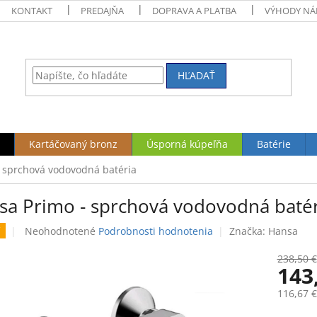
KONTAKT
PREDAJŇA
DOPRAVA A PLATBA
VÝHODY NÁ
HĽADAŤ
Kartáčovaný bronz
Úsporná kúpeľňa
Batérie
 sprchová vodovodná batéria
sa Primo - sprchová vodovodná batér
Priemerné
Neohodnotené
Podrobnosti hodnotenia
Značka:
Hansa
hodnotenie
produktu
238,50 €
143
je
0,0
116,67 
z
5
Jednotk