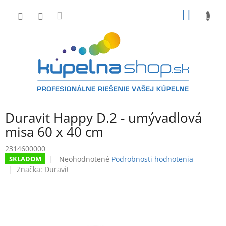
Prejsť
NÁKU
na
obsah
KOŠÍK
Duravit Happy D.2 - umývadlová
misa 60 x 40 cm
2314600000
Priemerné
Neohodnotené
Podrobnosti hodnotenia
SKLADOM
hodnotenie
Značka:
Duravit
produktu
je
0,0
z
5
hviezdičiek.