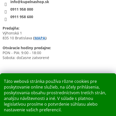
info@kupelnashop.sk
0911 958 000
0911 958 600
Predajňa:
Výhonská 1
835 10 Bratislava
(
MAPA
)
Otváracie hodiny predajne:
PON - PIA: 9:00 - 18:00
Sobota: dočasne zatvorené
Táto webová stránka používa rôzne cookies pre
poskytovanie online služieb, na účely prihlásenia,
Nákupný košík
poskytovania obsahu prostredníctvom tretích strán,
analýzu návštevnosti a iné. V súlade s platnou
0
KS /
0 €
legislatívou prosíme o potvrdenie súhlasu alebo
nastavenie vašich preferencií.