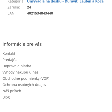
Kategória
:
Umývadlá na dosku - Duravit, Laufen a Roca
Záruka
:
24
EAN
:
4021534843440
Z
á
p
ä
Informácie pre vás
t
Kontakt
i
e
Predajňa
Doprava a platba
Výhody nákupu u nás
Obchodné podmienky (VOP)
Ochrana osobných údajov
Náš príbeh
Blog