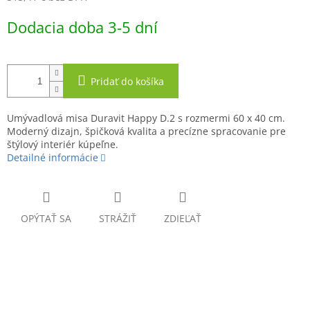
Jednotková
Dodacia doba 3-5 dní
cena:
Pridať do košíka
Umývadlová misa Duravit Happy D.2 s rozmermi 60 x 40 cm.
Moderný dizajn, špičková kvalita a precízne spracovanie pre
štýlový interiér kúpeľne.
Detailné informácie
OPÝTAŤ SA
STRÁŽIŤ
ZDIEĽAŤ