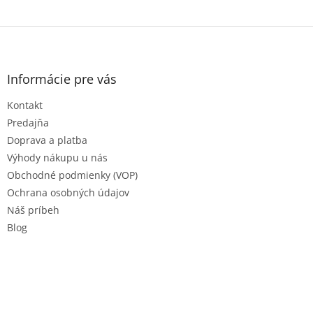
Z
á
p
ä
Informácie pre vás
t
Kontakt
i
e
Predajňa
Doprava a platba
Výhody nákupu u nás
Obchodné podmienky (VOP)
Ochrana osobných údajov
Náš príbeh
Blog