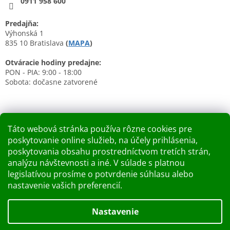
0911 958 600
Predajňa:
Výhonská 1
835 10 Bratislava
(
MAPA
)
Otváracie hodiny predajne:
PON - PIA: 9:00 - 18:00
Sobota: dočasne zatvorené
Táto webová stránka používa rôzne cookies pre
poskytovanie online služieb, na účely prihlásenia,
Nákupný košík
poskytovania obsahu prostredníctvom tretích strán,
analýzu návštevnosti a iné. V súlade s platnou
0
KS /
0 €
legislatívou prosíme o potvrdenie súhlasu alebo
nastavenie vašich preferencií.
Vytvoril Shoptet
Nastavenie