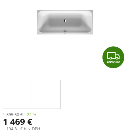
Z
ZADARMO
A
D
A
R
M
1 895,50 €
–22 %
1 469 €
O
1 194,31 € bez DPH