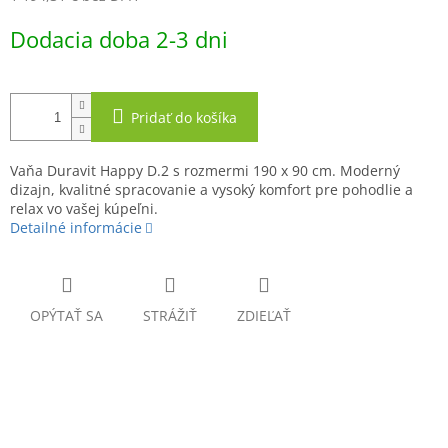
Jednotková
Dodacia doba 2-3 dni
cena:
Pridať do košíka
Vaňa Duravit Happy D.2 s rozmermi 190 x 90 cm. Moderný
dizajn, kvalitné spracovanie a vysoký komfort pre pohodlie a
relax vo vašej kúpeľni.
Detailné informácie
OPÝTAŤ SA
STRÁŽIŤ
ZDIEĽAŤ