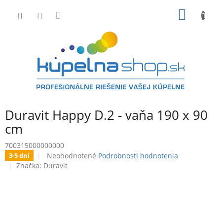
Prejsť
NÁKU
na
obsah
KOŠÍK
Duravit Happy D.2 - vaňa 190 x 90
cm
700315000000000
Priemerné
Neohodnotené
Podrobnosti hodnotenia
3-5 dní
hodnotenie
Značka:
Duravit
produktu
je
0,0
z
5
hviezdičiek.