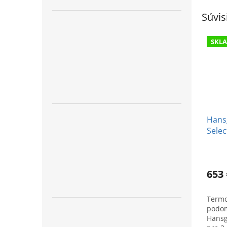
Súvis
SKL
Hans
Selec
podo
pre d
653 
Termo
podom
Hansg