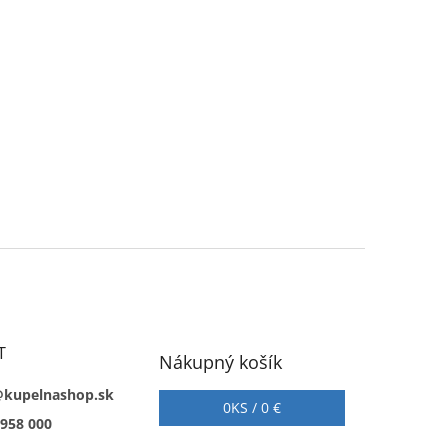
T
Nákupný košík
@kupelnashop.sk
0
KS /
0 €
 958 000