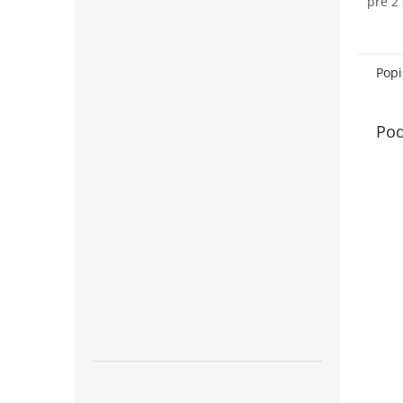
pre 2
preve
kvalit
sprch
Popi
Pod