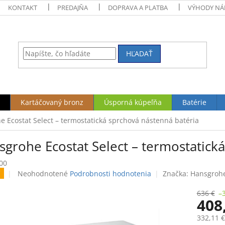
KONTAKT
PREDAJŇA
DOPRAVA A PLATBA
VÝHODY NÁ
HĽADAŤ
Kartáčovaný bronz
Úsporná kúpeľňa
Batérie
 Ecostat Select – termostatická sprchová nástenná batéria
sgrohe Ecostat Select – termostatick
00
Priemerné
Neohodnotené
Podrobnosti hodnotenia
Značka:
Hansgroh
hodnotenie
produktu
636 €
–
408
je
0,0
332,11 
z