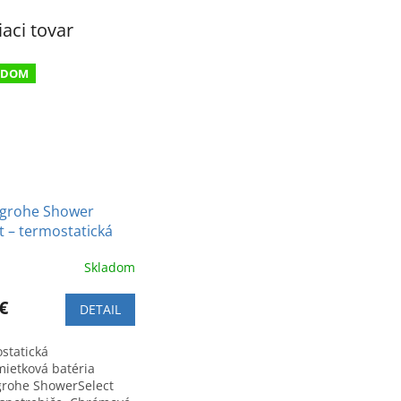
iaci tovar
ADOM
grohe Shower
t – termostatická
mietková batéria
Skladom
va spotrebiče
€
DETAIL
statická
ietková batéria
rohe ShowerSelect