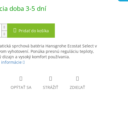
ová
ia doba 3-5 dní
Pridať do košíka
tická sprchová batéria Hansgrohe Ecostat Select v
om vyhotovení. Ponúka presnú reguláciu teploty,
dizajn a vysoký komfort používania.
 informácie
OPÝTAŤ SA
STRÁŽIŤ
ZDIEĽAŤ