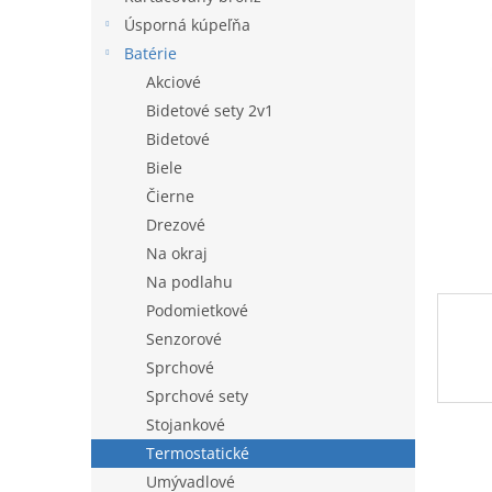
l
Úsporná kúpeľňa
Batérie
Akciové
Bidetové sety 2v1
Bidetové
Biele
Čierne
Drezové
Na okraj
Na podlahu
Podomietkové
Senzorové
Sprchové
Sprchové sety
Stojankové
Termostatické
Umývadlové