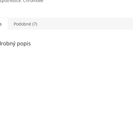
 spotrebiče. Chrómové
denie, nemecká
a a precízne ovládanie
y. Kód: 15763000.
s
Podobné (7)
robný popis