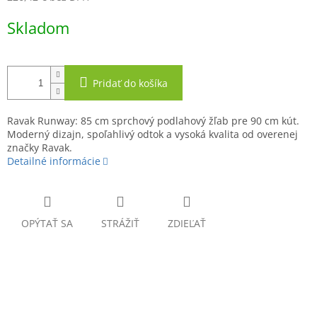
Jednotková
Skladom
cena:
Pridať do košíka
Ravak Runway: 85 cm sprchový podlahový žľab pre 90 cm kút.
Moderný dizajn, spoľahlivý odtok a vysoká kvalita od overenej
značky Ravak.
Detailné informácie
OPÝTAŤ SA
STRÁŽIŤ
ZDIEĽAŤ