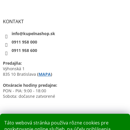
KONTAKT
info@kupelnashop.sk
0911 958 000
0911 958 600
Predajňa:
Výhonská 1
835 10 Bratislava
(
MAPA
)
Otváracie hodiny predajne:
PON - PIA: 9:00 - 18:00
Sobota: dočasne zatvorené
Táto webová stránka používa rôzne cookies pre
poskytovanie online služieb, na účely prihlásenia,
Nákupný košík