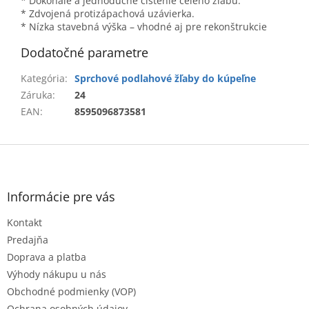
* Dokonalé a jednoduché čistenie celého žľabu.
* Zdvojená protizápachová uzávierka.
* Nízka stavebná výška – vhodné aj pre rekonštrukcie
Dodatočné parametre
Kategória
:
Sprchové podlahové žľaby do kúpeľne
Záruka
:
24
EAN
:
8595096873581
Z
á
p
ä
Informácie pre vás
t
Kontakt
i
e
Predajňa
Doprava a platba
Výhody nákupu u nás
Obchodné podmienky (VOP)
Ochrana osobných údajov