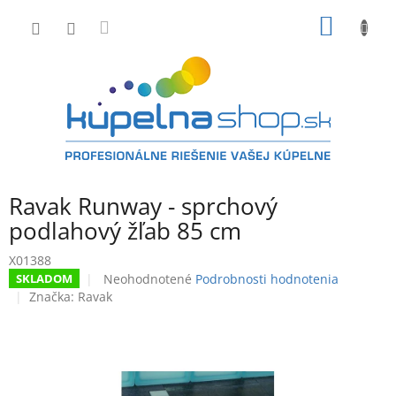
Prejsť
NÁKU
na
obsah
KOŠÍK
Ravak Runway - sprchový
podlahový žľab 85 cm
X01388
Priemerné
Neohodnotené
Podrobnosti hodnotenia
SKLADOM
hodnotenie
Značka:
Ravak
produktu
je
0,0
z
5
hviezdičiek.