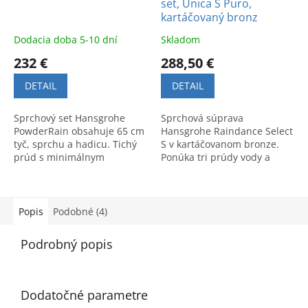
set, Unica S Puro,
kartáčovaný bronz
Dodacia doba 5-10 dní
Skladom
232 €
288,50 €
DETAIL
DETAIL
Sprchový set Hansgrohe
Sprchová súprava
PowderRain obsahuje 65 cm
Hansgrohe Raindance Select
tyč, sprchu a hadicu. Tichý
S v kartáčovanom bronze.
prúd s minimálnym
Ponúka tri prúdy vody a
rozstrekovaním zaisťuje
úspornú technológiu
ľahkú údržbu a maximálny
EcoSmart. Luxusný doplnok
relax.
pre modernú kúpeľňu.
Popis
Podobné (4)
Podrobný popis
Dodatočné parametre