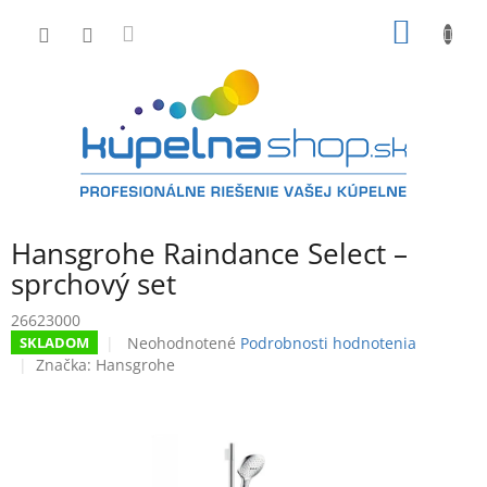
Prejsť
NÁKU
na
obsah
KOŠÍK
Hansgrohe Raindance Select –
sprchový set
26623000
Priemerné
Neohodnotené
Podrobnosti hodnotenia
SKLADOM
hodnotenie
Značka:
Hansgrohe
produktu
je
0,0
z
5
hviezdičiek.