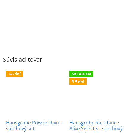
Súvisiaci tovar
3-5 dní
SKLADOM
3-5 dní
Hansgrohe PowderRain –
Hansgrohe Raindance
sprchový set
Alive Select S - sprchový