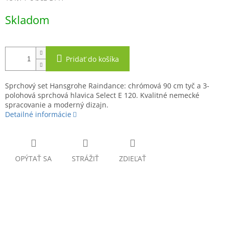
Jednotková
Skladom
cena:
Pridať do košíka
Sprchový set Hansgrohe Raindance: chrómová 90 cm tyč a 3-
polohová sprchová hlavica Select E 120. Kvalitné nemecké
spracovanie a moderný dizajn.
Detailné informácie
OPÝTAŤ SA
STRÁŽIŤ
ZDIEĽAŤ