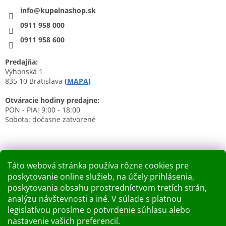
info@kupelnashop.sk
0911 958 000
0911 958 600
Predajňa:
Výhonská 1
835 10 Bratislava
(
MAPA
)
Otváracie hodiny predajne:
PON - PIA: 9:00 - 18:00
Sobota: dočasne zatvorené
Táto webová stránka používa rôzne cookies pre
poskytovanie online služieb, na účely prihlásenia,
Nákupný košík
poskytovania obsahu prostredníctvom tretích strán,
analýzu návštevnosti a iné. V súlade s platnou
0
KS /
0 €
legislatívou prosíme o potvrdenie súhlasu alebo
nastavenie vašich preferencií.