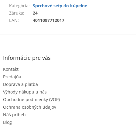
Kategória
:
Sprchové sety do kúpeľne
Záruka
:
24
EAN
:
4011097712017
Z
á
p
ä
Informácie pre vás
t
Kontakt
i
e
Predajňa
Doprava a platba
Výhody nákupu u nás
Obchodné podmienky (VOP)
Ochrana osobných údajov
Náš príbeh
Blog