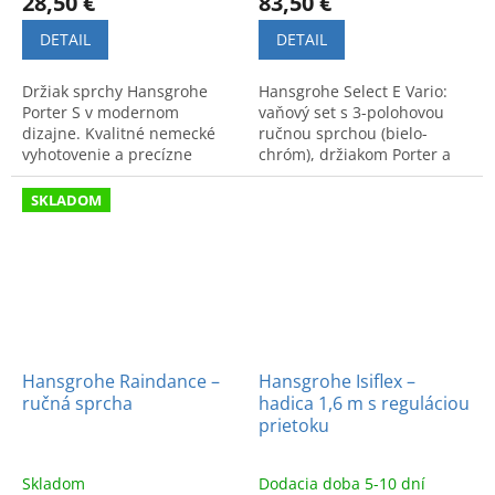
28,50 €
83,50 €
DETAIL
DETAIL
Držiak sprchy Hansgrohe
Hansgrohe Select E Vario:
Porter S v modernom
vaňový set s 3-polohovou
dizajne. Kvalitné nemecké
ručnou sprchou (bielo-
vyhotovenie a precízne
chróm), držiakom Porter a
spracovanie. Kód produktu:
1,6 m hadicou Isiflex.
28331000.
Kvalitné spracovanie a
SKLADOM
nemecký dizajn.
Hansgrohe Raindance –
Hansgrohe Isiflex –
ručná sprcha
hadica 1,6 m s reguláciou
prietoku
Skladom
Dodacia doba 5-10 dní