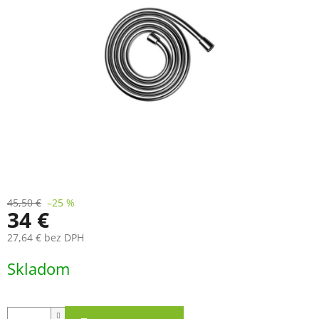
45,50 €
–25 %
34 €
27,64 € bez DPH
Jednotková
Skladom
cena: