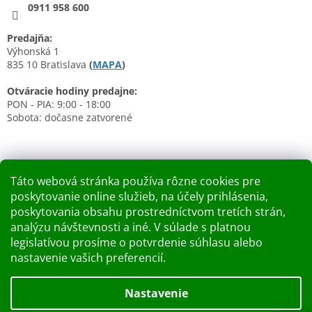
0911 958 600
Predajňa:
Výhonská 1
835 10 Bratislava
(
MAPA
)
Otváracie hodiny predajne:
PON - PIA: 9:00 - 18:00
Sobota: dočasne zatvorené
Táto webová stránka používa rôzne cookies pre
poskytovanie online služieb, na účely prihlásenia,
Nákupný košík
poskytovania obsahu prostredníctvom tretích strán,
analýzu návštevnosti a iné. V súlade s platnou
0
KS /
0 €
legislatívou prosíme o potvrdenie súhlasu alebo
nastavenie vašich preferencií.
Vytvoril Shoptet
Nastavenie