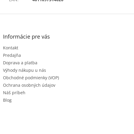
Z
á
p
ä
Informácie pre vás
t
Kontakt
i
e
Predajňa
Doprava a platba
Výhody nákupu u nás
Obchodné podmienky (VOP)
Ochrana osobných údajov
Náš príbeh
Blog