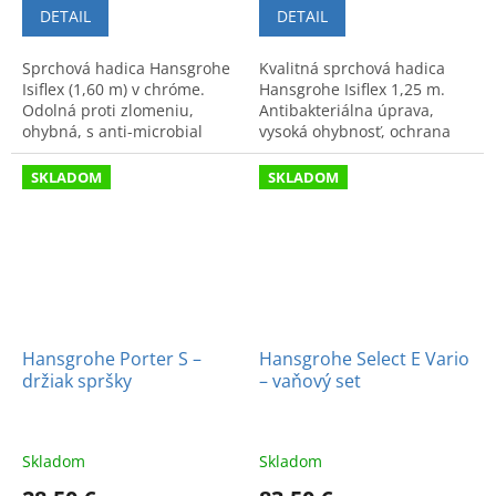
DETAIL
DETAIL
Sprchová hadica Hansgrohe
Kvalitná sprchová hadica
Isiflex (1,60 m) v chróme.
Hansgrohe Isiflex 1,25 m.
Odolná proti zlomeniu,
Antibakteriálna úprava,
ohybná, s anti-microbial
vysoká ohybnosť, ochrana
úpravou a otočným spojom
proti zlomeniu. Chrómový
proti zamotávaniu.
vzhľad a ľahká údržba.
SKLADOM
SKLADOM
Hansgrohe Porter S –
Hansgrohe Select E Vario
držiak spršky
– vaňový set
Skladom
Skladom