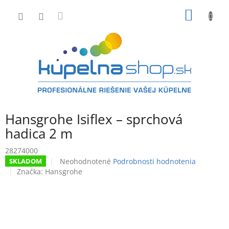
Prejsť
NÁKU
na
obsah
KOŠÍK
Hansgrohe Isiflex – sprchová
hadica 2 m
28274000
Priemerné
Neohodnotené
Podrobnosti hodnotenia
SKLADOM
hodnotenie
Značka:
Hansgrohe
produktu
je
0,0
z
5
hviezdičiek.