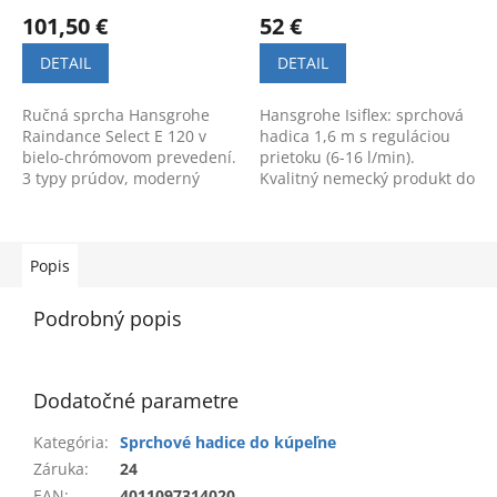
101,50 €
52 €
DETAIL
DETAIL
Ručná sprcha Hansgrohe
Hansgrohe Isiflex: sprchová
Raindance Select E 120 v
hadica 1,6 m s reguláciou
bielo-chrómovom prevedení.
prietoku (6-16 l/min).
3 typy prúdov, moderný
Kvalitný nemecký produkt do
dizajn a vysoká kvalita pre
kúpeľne. Kód produktu:
váš relax v kúpeľni.
28248000.
Popis
Podrobný popis
Dodatočné parametre
Kategória
:
Sprchové hadice do kúpeľne
Záruka
:
24
EAN
:
4011097314020