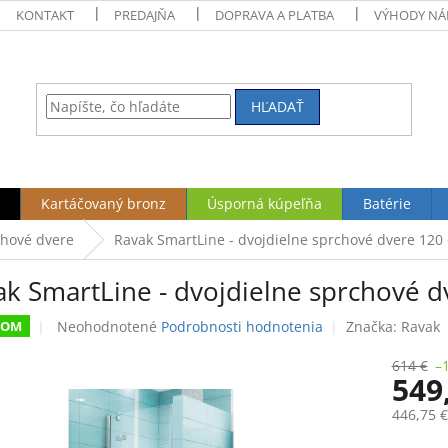
KONTAKT
PREDAJŇA
DOPRAVA A PLATBA
VÝHODY NÁ
HĽADAŤ
Kartáčovaný bronz
Úsporná kúpeľňa
Batérie
hové dvere
Ravak SmartLine - dvojdielne sprchové dvere 120
ak SmartLine - dvojdielne sprchové 
Priemerné
Neohodnotené
Podrobnosti hodnotenia
Značka:
Ravak
DOM
hodnotenie
produktu
614 €
–
549
je
0,0
446,75 
z
5
Jednotk