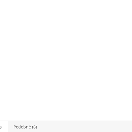
M
O
s
Podobné (6)