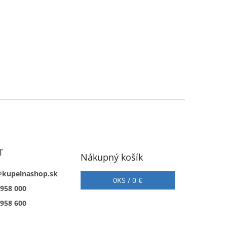
T
Nákupný košík
@kupelnashop.sk
0
KS /
0 €
 958 000
 958 600