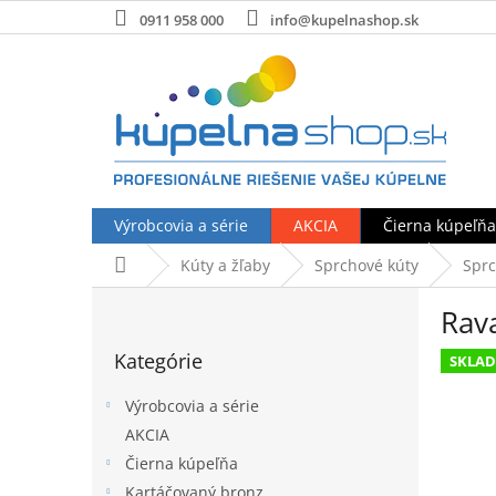
Prejsť
0911 958 000
info@kupelnashop.sk
na
obsah
Výrobcovia a série
AKCIA
Čierna kúpeľňa
Domov
Kúty a žľaby
Sprchové kúty
Sprc
B
Rav
o
Preskočiť
č
Kategórie
kategórie
SKLA
n
ý
Výrobcovia a série
p
AKCIA
a
Čierna kúpeľňa
n
e
Kartáčovaný bronz