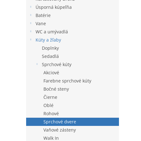
l
Úsporná kúpeľňa
Batérie
Vane
WC a umývadlá
Kúty a žľaby
Doplnky
Sedadlá
Sprchové kúty
Akciové
Farebne sprchové kúty
Bočné steny
Čierne
Oblé
Rohové
Sprchové dvere
Vaňové zásteny
Walk In