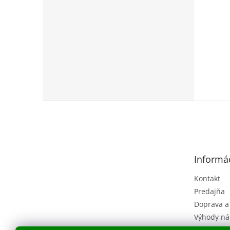
Z
á
p
ä
t
Informác
i
e
Kontakt
Predajňa
Doprava a
Výhody ná
Obchodné