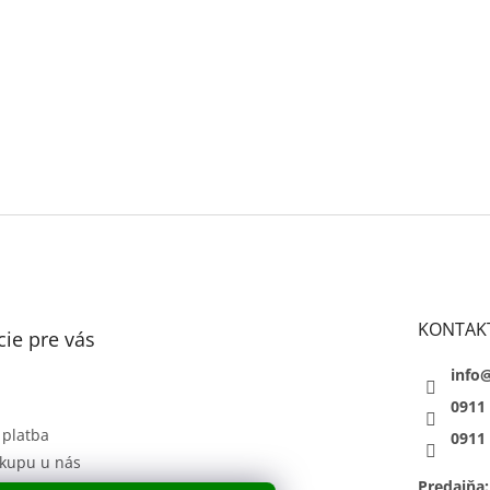
KONTAK
ie pre vás
info
0911
 platba
0911
kupu u nás
Predajňa:
 podmienky