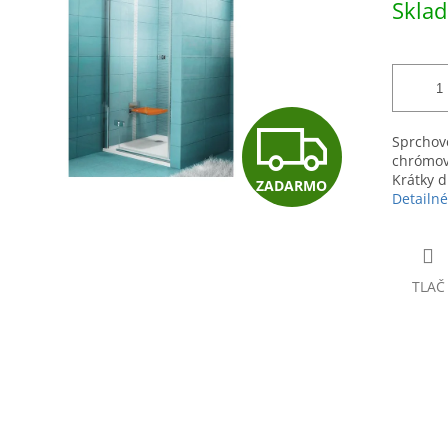
Skla
hviezdičiek.
cena:
Z
Sprchov
chrómov
Krátky d
ZADARMO
A
Detailné
D
TLAČ
A
R