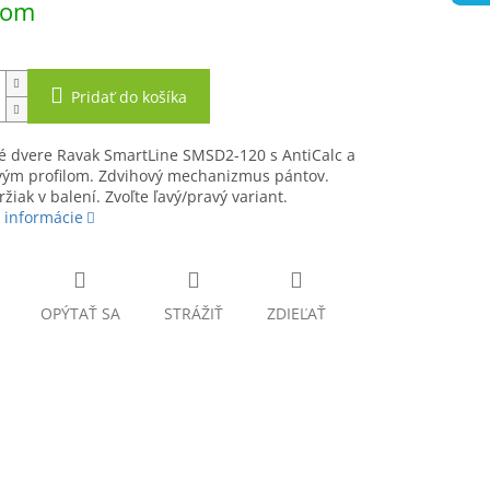
dom
Pridať do košíka
é dvere Ravak SmartLine SMSD2-120 s AntiCalc a
ým profilom. Zdvihový mechanizmus pántov.
ržiak v balení. Zvoľte ľavý/pravý variant.
 informácie
OPÝTAŤ SA
STRÁŽIŤ
ZDIEĽAŤ