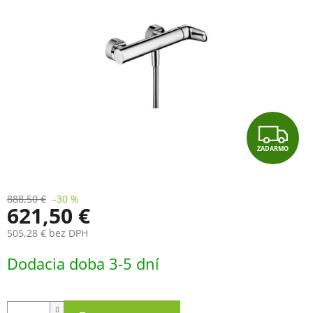
Z
ZADARMO
A
D
888,50 €
–30 %
621,50 €
A
505,28 € bez DPH
R
Jednotková
Dodacia doba 3-5 dní
cena:
M
O