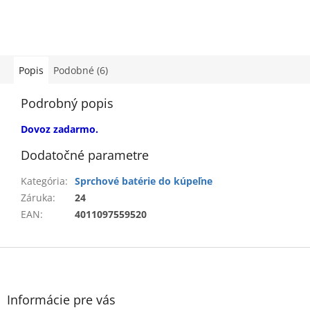
Popis
Podobné (6)
Podrobný popis
Dovoz zadarmo.
Dodatočné parametre
Kategória
:
Sprchové batérie do kúpeľne
Záruka
:
24
EAN
:
4011097559520
Z
á
p
ä
Informácie pre vás