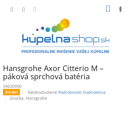
Prejsť
NÁKU
na
obsah
KOŠÍK
Hansgrohe Axor Citterio M –
páková sprchová batéria
34620000
Priemerné
Neohodnotené
Podrobnosti hodnotenia
3-5 dní
hodnotenie
Značka:
Hansgrohe
produktu
je
0,0
z
5
hviezdičiek.