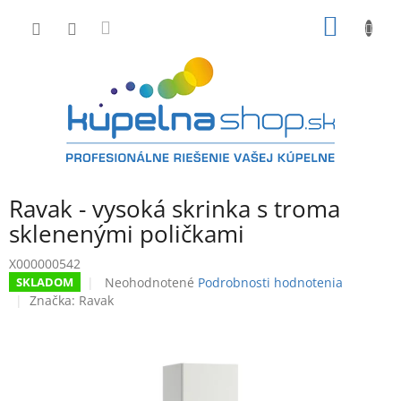
Prejsť
NÁKU
na
obsah
KOŠÍK
Ravak - vysoká skrinka s troma
sklenenými poličkami
X000000542
Priemerné
Neohodnotené
Podrobnosti hodnotenia
SKLADOM
hodnotenie
Značka:
Ravak
produktu
je
0,0
z
5
hviezdičiek.