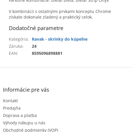
Farebné kombinácie: biela/ biela, biela/ Strip Onyx
V kombinácii s ostatnými prvkami konceptu Chrome
získate dokonale zladený a praktický celok.
Dodatočné parametre
Kategória
:
Ravak - skrinky do kúpeľne
Záruka
:
24
EAN
:
8595096898881
Z
á
p
ä
Informácie pre vás
t
Kontakt
i
e
Predajňa
Doprava a platba
Výhody nákupu u nás
Obchodné podmienky (VOP)