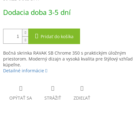
Jednotková
Dodacia doba 3-5 dní
cena:
Pridať do košíka
Bočná skrinka RAVAK SB Chrome 350 s praktickým úložným
priestorom. Moderný dizajn a vysoká kvalita pre štýlový vzhľad
kúpeľne.
Detailné informácie
OPÝTAŤ SA
STRÁŽIŤ
ZDIEĽAŤ