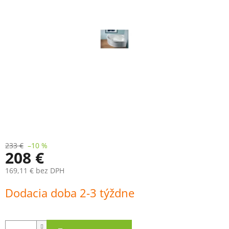
233 €
–10 %
208 €
169,11 € bez DPH
Jednotková
Dodacia doba 2-3 týždne
cena: