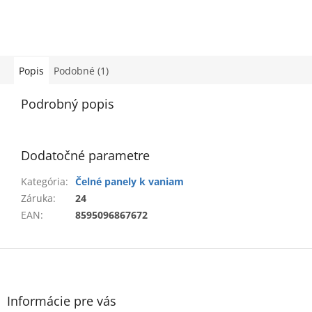
Popis
Podobné (1)
Podrobný popis
Dodatočné parametre
Kategória
:
Čelné panely k vaniam
Záruka
:
24
EAN
:
8595096867672
Z
á
p
ä
Informácie pre vás