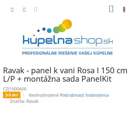
Prejsť
NÁKU
na
obsah
KOŠÍK
Ravak - panel k vani Rosa I 150 cm
L/P + montážna sada PanelKit
CZJ1000A00
Priemerné
Neohodnotené
Podrobnosti hodnotenia
3-5 dní
hodnotenie
Značka:
Ravak
produktu
je
0,0
z
5
hviezdičiek.