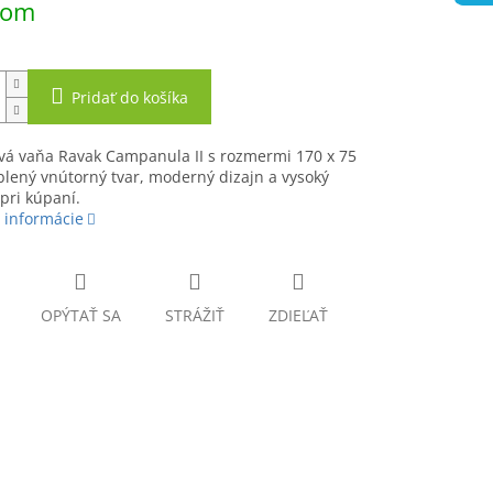
dom
Pridať do košíka
vá vaňa Ravak Campanula II s rozmermi 170 x 75
lený vnútorný tvar, moderný dizajn a vysoký
pri kúpaní.
 informácie
OPÝTAŤ SA
STRÁŽIŤ
ZDIEĽAŤ