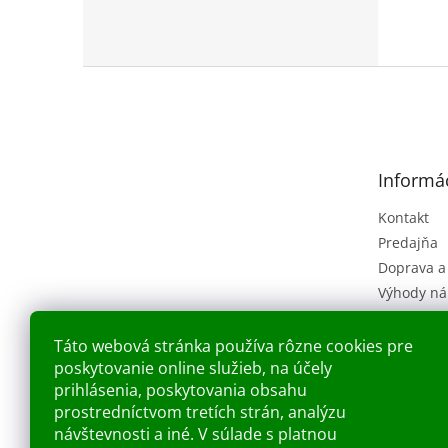
Z
á
p
ä
t
Informác
i
e
Kontakt
Predajňa
Doprava a
Výhody ná
Obchodné
(VOP)
Táto webová stránka používa rôzne cookies pre
Ochrana o
poskytovanie online služieb, na účely
Náš príbe
prihlásenia, poskytovania obsahu
prostredníctvom tretích strán, analýzu
Blog
návštevnosti a iné. V súlade s platnou