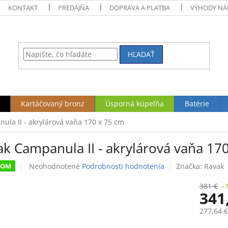
KONTAKT
PREDAJŇA
DOPRAVA A PLATBA
VÝHODY NÁ
HĽADAŤ
Kartáčovaný bronz
Úsporná kúpeľňa
Batérie
ula II - akrylárová vaňa 170 x 75 cm
ak Campanula II - akrylárová vaňa 17
Priemerné
Neohodnotené
Podrobnosti hodnotenia
Značka:
Ravak
DOM
hodnotenie
produktu
381 €
–
341
je
0,0
277,64 
z
5
Jednotk