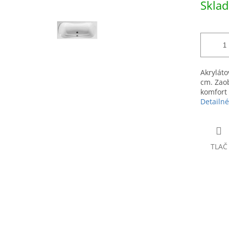
Skla
hviezdičiek.
cena:
Akryláto
cm. Zaob
komfort 
Detailné
TLAČ