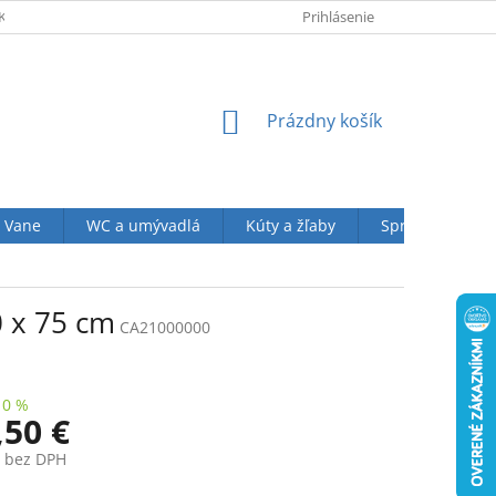
KUPU U NÁS
OBCHODNÉ PODMIENKY (VOP)
Prihlásenie
OCHRANA OSOBN
NÁKUPNÝ
Prázdny košík
KOŠÍK
Vane
WC a umývadlá
Kúty a žľaby
Sprchové sety
0 x 75 cm
CA21000000
10 %
,50 €
€ bez DPH
ová