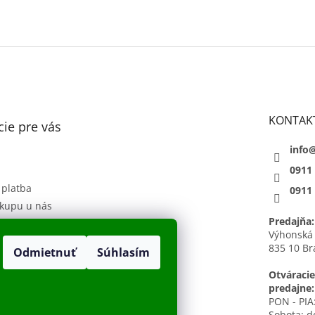
KONTAK
ie pre vás
info
0911
 platba
0911
kupu u nás
Predajňa:
 podmienky
Výhonská
835 10 Br
Odmietnuť
Súhlasím
sobných údajov
h
Otváracie
predajne:
PON - PIA:
Sobota: d