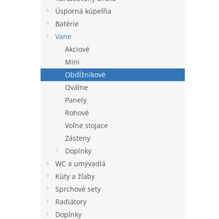
l
Úsporná kúpeľňa
Batérie
Vane
Akciové
Mini
Obdĺžníkové
Oválne
Panely
Rohové
Voľne stojace
Zásteny
Doplnky
WC a umývadlá
Kúty a žľaby
Sprchové sety
Radiátory
Doplnky