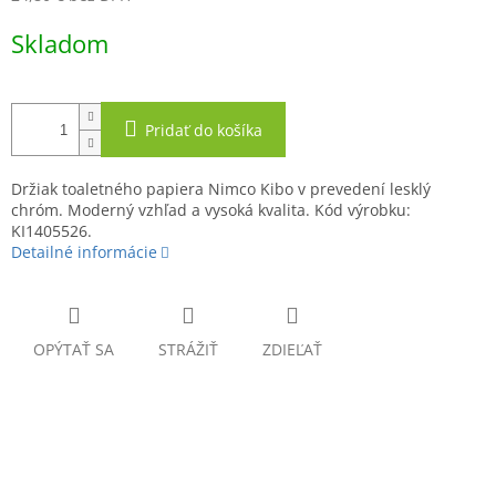
Jednotková
Skladom
cena:
Pridať do košíka
Držiak toaletného papiera Nimco Kibo v prevedení lesklý
chróm. Moderný vzhľad a vysoká kvalita. Kód výrobku:
KI1405526.
Detailné informácie
OPÝTAŤ SA
STRÁŽIŤ
ZDIEĽAŤ