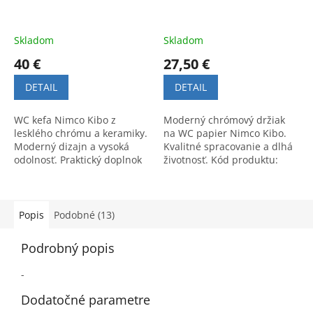
Skladom
Skladom
40 €
27,50 €
DETAIL
DETAIL
WC kefa Nimco Kibo z
Moderný chrómový držiak
lesklého chrómu a keramiky.
na WC papier Nimco Kibo.
Moderný dizajn a vysoká
Kvalitné spracovanie a dlhá
odolnosť. Praktický doplnok
životnosť. Kód produktu:
na toaletu. Kód:
KI14055G26.
KI14094KN26.
Popis
Podobné (13)
Podrobný popis
-
Dodatočné parametre