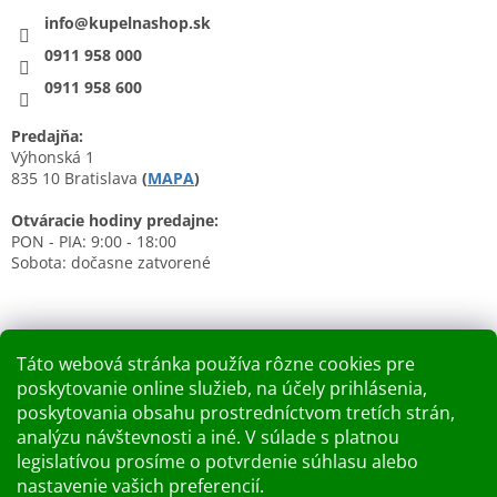
info@kupelnashop.sk
0911 958 000
0911 958 600
Predajňa:
Výhonská 1
835 10 Bratislava
(
MAPA
)
Otváracie hodiny predajne:
PON - PIA: 9:00 - 18:00
Sobota: dočasne zatvorené
Táto webová stránka používa rôzne cookies pre
poskytovanie online služieb, na účely prihlásenia,
Nákupný košík
poskytovania obsahu prostredníctvom tretích strán,
analýzu návštevnosti a iné. V súlade s platnou
0
KS /
0 €
legislatívou prosíme o potvrdenie súhlasu alebo
nastavenie vašich preferencií.