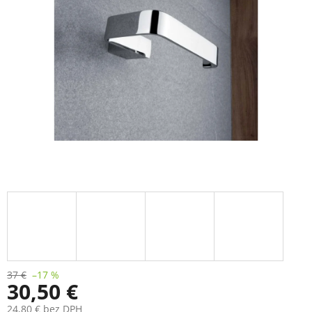
37 €
–17 %
30,50 €
24,80 € bez DPH