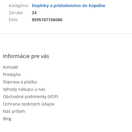
Kategória
:
Doplnky a príslušenstvo do kúpeľne
Záruka
:
24
EAN
:
8595187106086
Z
á
p
ä
Informácie pre vás
t
Kontakt
i
e
Predajňa
Doprava a platba
Výhody nákupu u nás
Obchodné podmienky (VOP)
Ochrana osobných údajov
Náš príbeh
Blog