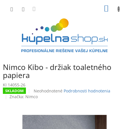
Prejsť
NÁKU
na
obsah
KOŠÍK
Nimco Kibo - držiak toaletného
papiera
KI 14055-26
Priemerné
Neohodnotené
Podrobnosti hodnotenia
SKLADOM
hodnotenie
Značka:
Nimco
produktu
je
0,0
z
5
hviezdičiek.