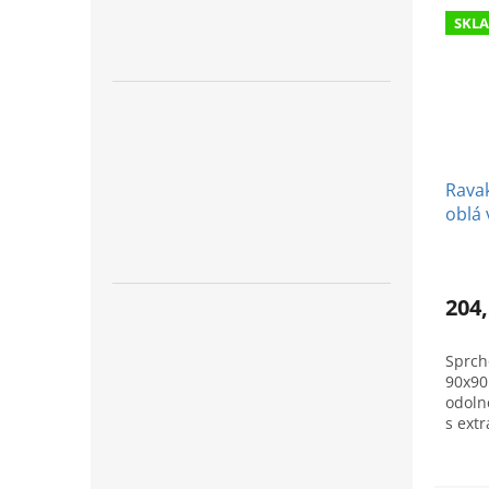
SKL
Ravak
oblá 
mra
204,
Sprch
90x90
odoln
s ext
Ideál
bezba