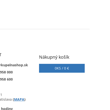
T
Nákupný košík
@kupelnashop.sk
0
KS /
0 €
 958 000
 958 600
 1
atislava
(
MAPA
)
 hodiny