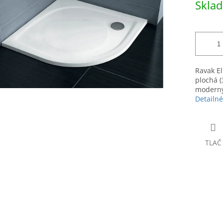
Skla
hviezdičiek.
cena:
Ravak El
plochá (
modernýc
Detailné
TLAČ