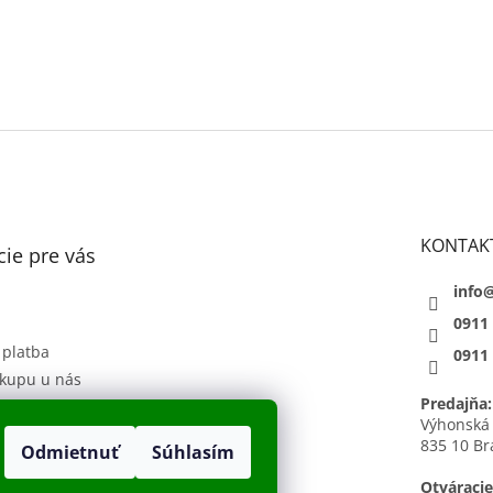
KONTAK
ie pre vás
info
0911
 platba
0911
kupu u nás
Predajňa:
 podmienky
Výhonská
835 10 Br
Odmietnuť
Súhlasím
sobných údajov
h
Otváracie