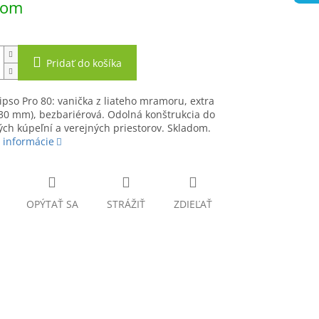
dom
Pridať do košíka
ipso Pro 80: vanička z liateho mramoru, extra
30 mm), bezbariérová. Odolná konštrukcia do
h kúpeľní a verejných priestorov. Skladom.
 informácie
OPÝTAŤ SA
STRÁŽIŤ
ZDIEĽAŤ