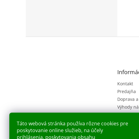
Z
á
p
ä
t
Informác
i
e
Kontakt
Predajňa
Doprava a
Výhody ná
Obchodné
(VOP)
Táto webová stránka používa rôzne cookies pre
Ochrana o
poskytovanie online služieb, na účely
Náš príbe
prihlásenia, poskytovania obsahu