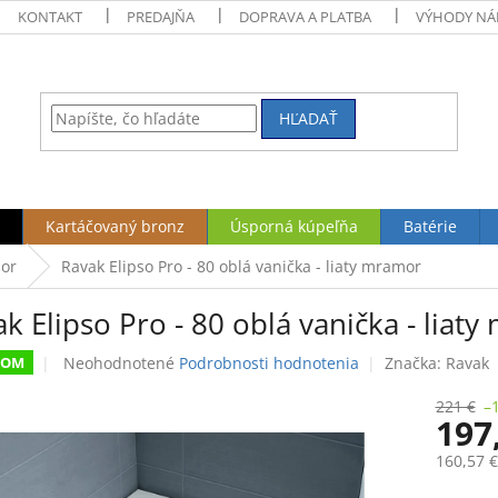
KONTAKT
PREDAJŇA
DOPRAVA A PLATBA
VÝHODY NÁ
HĽADAŤ
Kartáčovaný bronz
Úsporná kúpeľňa
Batérie
mor
Ravak Elipso Pro - 80 oblá vanička - liaty mramor
k Elipso Pro - 80 oblá vanička - liat
Priemerné
Neohodnotené
Podrobnosti hodnotenia
Značka:
Ravak
DOM
hodnotenie
produktu
221 €
–
197
je
0,0
160,57 
z
5
Jednotk