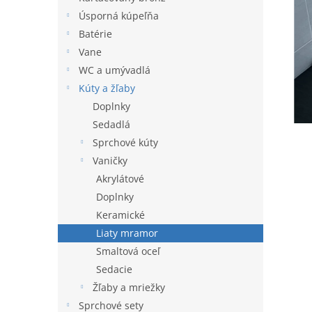
l
Úsporná kúpeľňa
Batérie
Vane
WC a umývadlá
Kúty a žľaby
Doplnky
Sedadlá
Sprchové kúty
Vaničky
Akrylátové
Doplnky
Keramické
Liaty mramor
Smaltová oceľ
Sedacie
Žľaby a mriežky
Sprchové sety