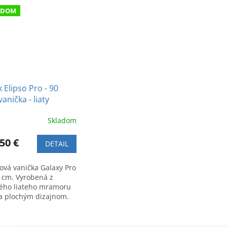
ADOM
 Elipso Pro - 90
vanička - liaty
mor
Skladom
50 €
DETAIL
ová vanička Galaxy Pro
 cm. Vyrobená z
ého liateho mramoru
ra plochým dizajnom.
na pre moderné
riérové kúpeľne.