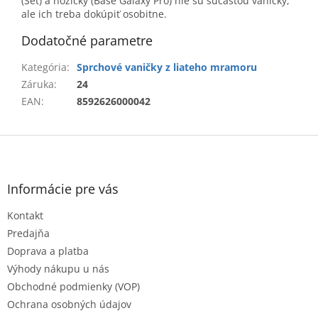
(Set) a nožičky (Base Galaxy Pro) nie sú súčasťou vaničky,
ale ich treba dokúpiť osobitne.
Dodatočné parametre
Kategória
:
Sprchové vaničky z liateho mramoru
Záruka
:
24
EAN
:
8592626000042
Z
á
p
ä
Informácie pre vás
t
Kontakt
i
e
Predajňa
Doprava a platba
Výhody nákupu u nás
Obchodné podmienky (VOP)
Ochrana osobných údajov