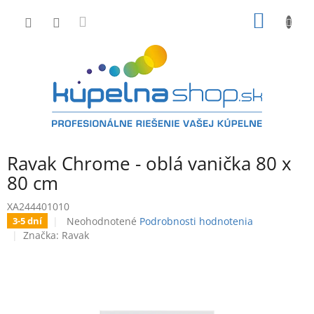
Prejsť
NÁKU
na
obsah
KOŠÍK
Ravak Chrome - oblá vanička 80 x
80 cm
XA244401010
Priemerné
Neohodnotené
Podrobnosti hodnotenia
3-5 dní
hodnotenie
Značka:
Ravak
produktu
je
0,0
z
5
hviezdičiek.