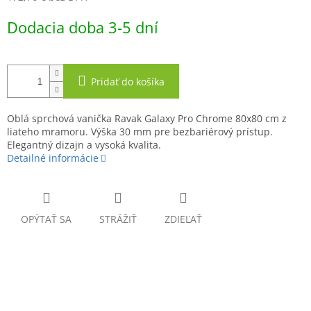
Jednotková
Dodacia doba 3-5 dní
cena:
Pridať do košíka
Oblá sprchová vanička Ravak Galaxy Pro Chrome 80x80 cm z
liateho mramoru. Výška 30 mm pre bezbariérový prístup.
Elegantný dizajn a vysoká kvalita.
Detailné informácie
OPÝTAŤ SA
STRÁŽIŤ
ZDIEĽAŤ