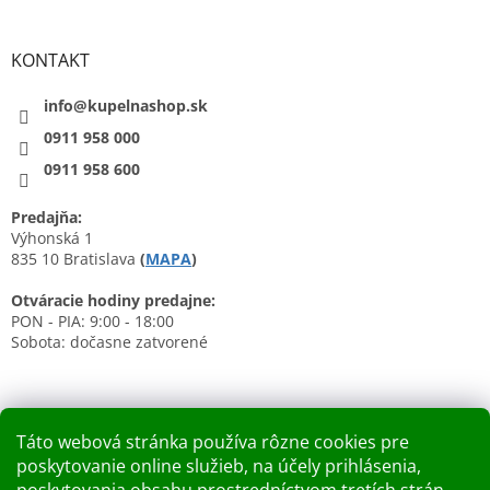
KONTAKT
info@kupelnashop.sk
0911 958 000
0911 958 600
Predajňa:
Výhonská 1
835 10 Bratislava
(
MAPA
)
Otváracie hodiny predajne:
PON - PIA: 9:00 - 18:00
Sobota: dočasne zatvorené
Táto webová stránka používa rôzne cookies pre
poskytovanie online služieb, na účely prihlásenia,
Nákupný košík