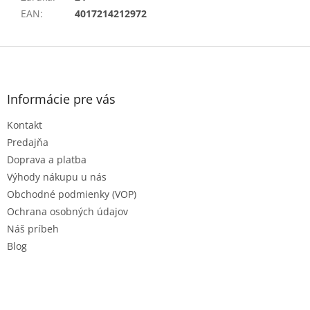
EAN
:
4017214212972
Z
á
p
ä
Informácie pre vás
t
Kontakt
i
e
Predajňa
Doprava a platba
Výhody nákupu u nás
Obchodné podmienky (VOP)
Ochrana osobných údajov
Náš príbeh
Blog