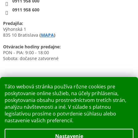
0911 958 000
0911 958 600
Predajňa:
Výhonská 1
835 10 Bratislava
(
MAPA
)
Otváracie hodiny predajne:
PON - PIA: 9:00 - 18:00
Sobota: dočasne zatvorené
Táto webová stránka používa rôzne cookies pre
poskytovanie online služieb, na účely prihlásenia,
Nákupný košík
poskytovania obsahu prostredníctvom tretích strán,
analýzu návštevnosti a iné. V súlade s platnou
0
KS /
0 €
legislatívou prosíme o potvrdenie súhlasu alebo
nastavenie vašich preferencií.
Vytvoril Shoptet
Nastavenie