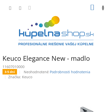
Prejsť
NÁKU
na
obsah
KOŠÍK
Keuco Elegance New - madlo
11607010000
Priemerné
Neohodnotené
Podrobnosti hodnotenia
3-5 dní
hodnotenie
Značka:
Keuco
produktu
je
0,0
z
5
hviezdičiek.