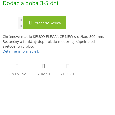
Dodacia doba 3-5 dní
cena:
Pridať do košíka
Chrómové madlo KEUCO ELEGANCE NEW s dĺžkou 300 mm.
Bezpečný a funkčný doplnok do modernej kúpeľne od
svetového výrobcu.
Detailné informácie
OPÝTAŤ SA
STRÁŽIŤ
ZDIEĽAŤ