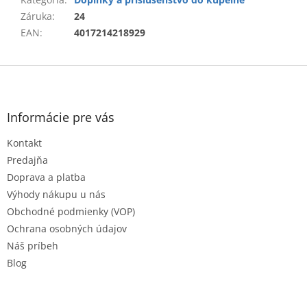
Záruka
:
24
EAN
:
4017214218929
Z
á
p
ä
Informácie pre vás
t
Kontakt
i
e
Predajňa
Doprava a platba
Výhody nákupu u nás
Obchodné podmienky (VOP)
Ochrana osobných údajov
Náš príbeh
Blog