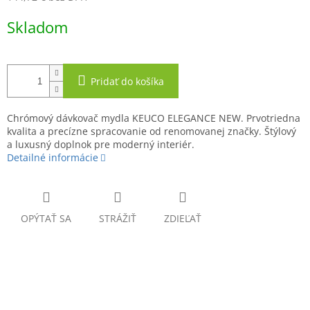
Jednotková
Skladom
cena:
Pridať do košíka
Chrómový dávkovač mydla KEUCO ELEGANCE NEW. Prvotriedna
kvalita a precízne spracovanie od renomovanej značky. Štýlový
a luxusný doplnok pre moderný interiér.
Detailné informácie
OPÝTAŤ SA
STRÁŽIŤ
ZDIEĽAŤ