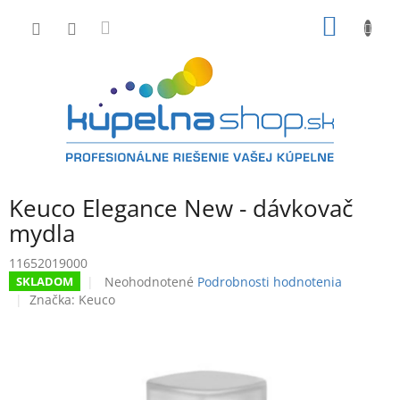
Prejsť
NÁKU
na
obsah
KOŠÍK
Keuco Elegance New - dávkovač
mydla
11652019000
Priemerné
Neohodnotené
Podrobnosti hodnotenia
SKLADOM
hodnotenie
Značka:
Keuco
produktu
je
0,0
z
5
hviezdičiek.