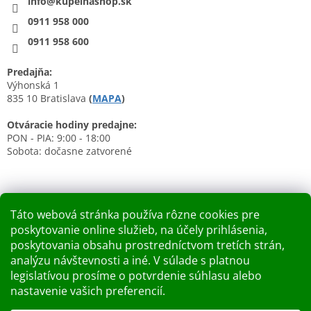
info@kupelnashop.sk
0911 958 000
0911 958 600
Predajňa:
Výhonská 1
835 10 Bratislava
(
MAPA
)
Otváracie hodiny predajne:
PON - PIA: 9:00 - 18:00
Sobota: dočasne zatvorené
Táto webová stránka používa rôzne cookies pre
poskytovanie online služieb, na účely prihlásenia,
Nákupný košík
poskytovania obsahu prostredníctvom tretích strán,
analýzu návštevnosti a iné. V súlade s platnou
0
KS /
0 €
legislatívou prosíme o potvrdenie súhlasu alebo
nastavenie vašich preferencií.