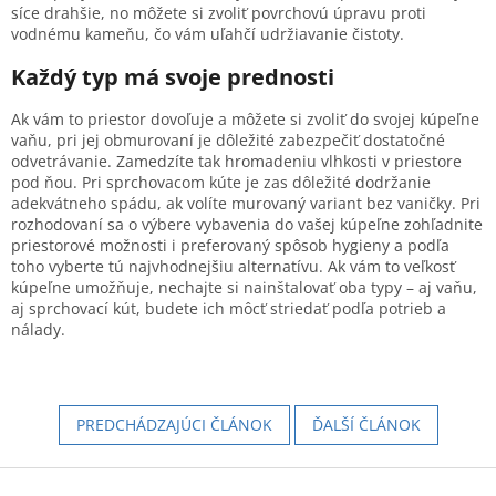
síce drahšie, no môžete si zvoliť povrchovú úpravu proti
vodnému kameňu, čo vám uľahčí udržiavanie čistoty.
Každý typ má svoje prednosti
Ak vám to priestor dovoľuje a môžete si zvoliť do svojej kúpeľne
vaňu, pri jej obmurovaní je dôležité zabezpečiť dostatočné
odvetrávanie. Zamedzíte tak hromadeniu vlhkosti v priestore
pod ňou. Pri sprchovacom kúte je zas dôležité dodržanie
adekvátneho spádu, ak volíte murovaný variant bez vaničky. Pri
rozhodovaní sa o výbere vybavenia do vašej kúpeľne zohľadnite
priestorové možnosti i preferovaný spôsob hygieny a podľa
toho vyberte tú najvhodnejšiu alternatívu. Ak vám to veľkosť
kúpeľne umožňuje, nechajte si nainštalovať oba typy – aj vaňu,
aj sprchovací kút, budete ich môcť striedať podľa potrieb a
nálady.
PREDCHÁDZAJÚCI ČLÁNOK
ĎALŠÍ ČLÁNOK
Z