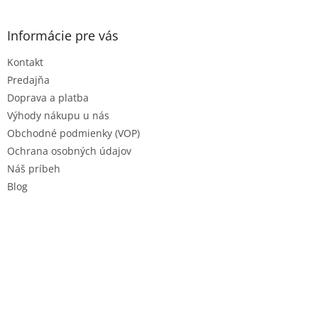
á
p
ä
Informácie pre vás
t
Kontakt
i
e
Predajňa
Doprava a platba
Výhody nákupu u nás
Obchodné podmienky (VOP)
Ochrana osobných údajov
Náš príbeh
Blog