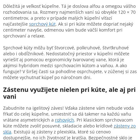
Dôležitá je veľkosť kúpeľne. Tá je doslova alfou a omegou vášho
rozhodovania sa. Rozmery najmenších vaní sú obvykle 120 × 70
centimetrov, a preto v prípade malých kúpeľní víťazí
najčastejšie
sprchový kút
. Ak si pri kúte môžete dopriať nejaký
centimeter navyše, odmenou vám bude väčší komfort pri
sprchovaní a relaxe.
Sprchové kúty môžu byť štvorcové, polkruhové, štvrťkruhové
alebo i obdĺžnikové. Nedostatočný priestor v kúpeľni môžete
vyriešiť aj pomocou ergonomicky tvarovanej vane, ktorá je
akýmsi hybridom medzi sprchovacím kútom a vaňou. A ako
funguje? V širšej časti sa pohodlne osprchujete, v zúženej si zas
môžete vychutnať kúpeľ po náročnom dni.
Zástenu využijete nielen pri kúte, ale aj pri
vani
Zabudnite na igelitový záves! Vďaka zástene vám nebude voda
fŕkať do celej kúpeľne, umiestniť sa dá takmer na každú vaňu
vrátane asymetrických a
rohových
. Pri klasickom sprchovacom
kúte môžete zvoliť posuvné, skladacie alebo krídlové
zásteny zo
skla
. Existujú aj zásteny z plexiskla, ktoré sú cenovo
dostupnejšie, no ich životnosť je kratšia. Bezpečnostné sklo je