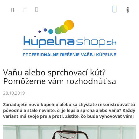
Prejsť
NÁKU
na
obsah
KOŠÍK
Vaňu alebo sprchovací kút?
Pomôžeme vám rozhodnúť sa
28.10.2019
Zariaďujete novú kúpeľňu alebo sa chystáte rekonštruovať tú
pôvodnú a stále neviete, či je lepšia sprcha alebo vaňa? Každý
variant má svoje pre a proti. Zistite, čo bude vyhovovať vám!