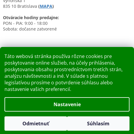
Výhonská 1
835 10 Bratislava
(
MAPA
)
Otváracie hodiny predajne:
PON - PIA: 9:00 - 18:00
Sobota: dočasne zatvorené
Táto webová stránka používa rôzne cookies pre
poskytovanie online služieb, na účely prihlásenia,
Nákupný košík
poskytovania obsahu prostredníctvom tretích strán,
analýzu návštevnosti a iné. V súlade s platnou
0
KS /
0 €
legislatívou prosíme o potvrdenie súhlasu alebo
nastavenie vašich preferencií.
Vytvoril Shoptet
Nastavenie
Dobry deň Chceme Vás informovať, že predajňa bude zatvorená
Copyright 2026
Kupelnashop.sk
. Všetky práva vyhradené.
v piatok 7.8.2026. Ďakujeme za pochopenie S pozdravom
Odmietnuť
Súhlasím
Upraviť nastavenie cookies
KUPELNASHOP TEAM