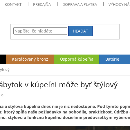
KONTAKT
PREDAJŇA
DOPRAVA A PLATBA
VÝHODY NÁ
HĽADAŤ
Kartáčovaný bronz
Úsporná kúpeľňa
Batérie
ýlový
ábytok v kúpeľni môže byť štýlový
19
á a štýlová kúpeľňa dnes nie je nič nedostupné. Pod týmto po
r, ktorý spĺňa naše požiadavky na pohodlie, praktickosť, údržbu
tnú, štýlovú a funkčnú kúpeľňu docielime predovšetkým výber