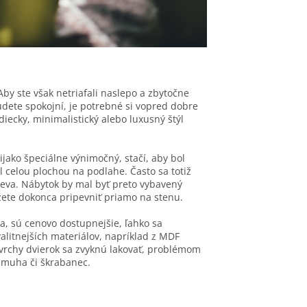
by ste však netriafali naslepo a zbytočne
dete spokojní, je potrebné si vopred dobre
diecky, minimalistický alebo luxusný štýl
ijako špeciálne výnimočný, stačí, aby bol
ál celou plochou na podlahe. Často sa totiž
pieva. Nábytok by mal byť preto vybavený
ete dokonca pripevniť priamo na stenu.
, sú cenovo dostupnejšie, ľahko sa
valitnejších materiálov, napríklad z MDF
ovrchy dvierok sa zvyknú lakovať, problémom
 šmuha či škrabanec.