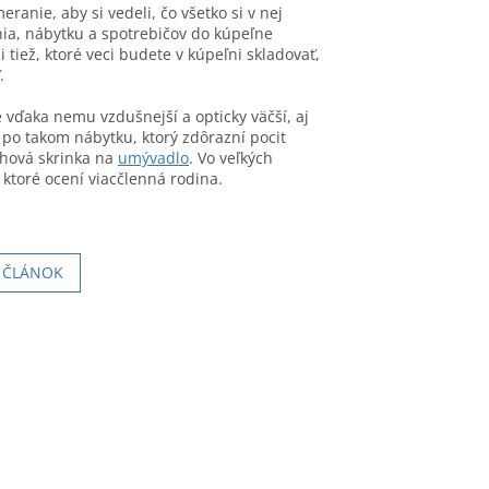
ranie, aby si vedeli, čo všetko si v nej
nia, nábytku a spotrebičov do kúpeľne
 tiež, ktoré veci budete v kúpeľni skladovať,
.
 vďaka nemu vzdušnejší a opticky väčší, aj
 po takom nábytku, ktorý zdôrazní pocit
ohová skrinka na
umývadlo
. Vo veľkých
ktoré ocení viacčlenná rodina.
Í ČLÁNOK