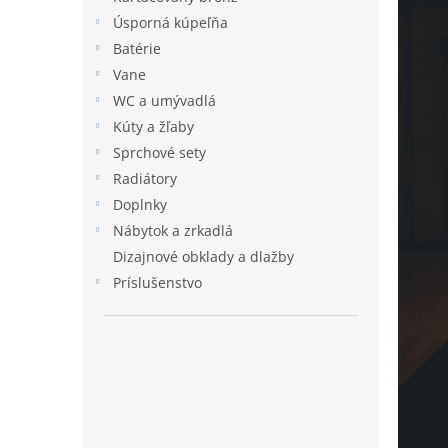
l
Úsporná kúpeľňa
Batérie
Vane
WC a umývadlá
Kúty a žľaby
Sprchové sety
Radiátory
Doplnky
Nábytok a zrkadlá
Dizajnové obklady a dlažby
Príslušenstvo