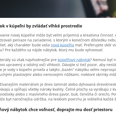
k v kúpeľni by zvládať vlhké prostredie
vanie novej kúpeľne môže byť veľmi príjemná a kreatívna činnosť. A
zovali peniaze na zariadenie, s ktorým v konečnom dôsledku nebu
ieť, aký charakter bude vaša
nová kúpeľňa
mať. Preferujete skôr vi
ru? Pre každého sa nájde nábytok, ktorý mu bude vyhovovať.
eriály sú však najvhodnejšie pre
kúpeľňový nábytok
? Nemusí byť n
vo upravený a odolný voči vlhkosti. Dávajte si tiež pozor, aby nest
že je vody v kúpeľni priveľa a takýto „bazén“ nábytku veľmi nepros
chými plastovými alebo nerezovými nôžkami, niektoré skrinky môž
ívanejším materiálom je dnes laminát alebo dyhovaná drevotrieska
ávajú a spĺňajú všetky nároky kvality. Čelné plochy sa vyrábajú z k
biodosky alebo z masívneho dreva (javor, buk, čerešňa či orech). P
že byť náročnejšia údržba, na lesklom povrchu je viditeľná každá
ňový nábytok chce voľnosť, doprajte mu dosť priestoru