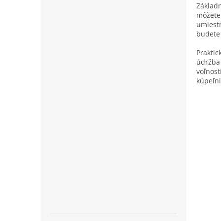
Základn
môžete 
umiestn
budete 
Praktic
údržba 
voľnost
kúpeľni