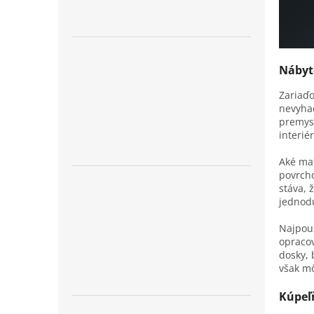
Nábyto
Zariaďo
nevyhad
premysl
interié
Aké mat
povrcho
stáva, 
jednodu
Najpouž
opracov
dosky, 
však mô
Kúpeľ