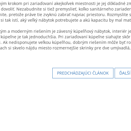
ým krokom pri zariaďovaní akejkoľvek miestnosti je jej dôkladné zme
dovoliť. Nezabudnite si tiež premyslieť, koľko sanitárneho zariade
ite, pretože práve tie zvyknú zabrať najviac priestoru. Rozmyslite si
si tak istí, aký veľký nábytok potrebujete a akú kapacitu by mal mať
kým a moderným riešením je závesný kúpeľňový nábytok, interiér je
kúpeľne je tak jednoduchšia. Pri zariaďovaní kúpeľne siahajte skôr
i. Ak nedisponujete veľkou kúpeľňou, dobrým riešením môže byť r
ach si skvelo nájdu miesto rozmernejšie skrinky pre dve umývadlá, 
PREDCHÁDZAJÚCI ČLÁNOK
ĎALŠ