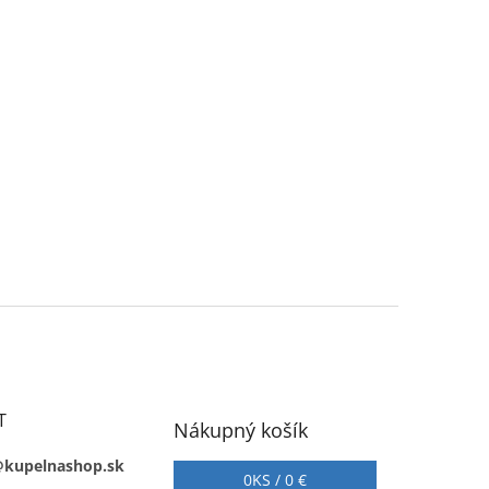
T
Nákupný košík
@kupelnashop.sk
0
KS /
0 €