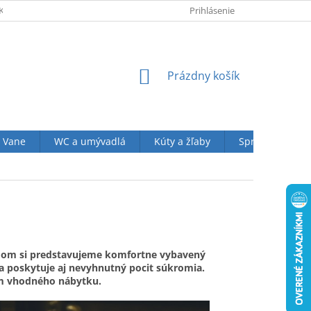
KUPU U NÁS
OBCHODNÉ PODMIENKY (VOP)
Prihlásenie
OCHRANA OSOBN
NÁKUPNÝ
Prázdny košík
KOŠÍK
Vane
WC a umývadlá
Kúty a žľaby
Sprchové sety
jmom si predstavujeme komfortne vybavený
 a poskytuje aj nevyhnutný pocit súkromia.
om vhodného nábytku.