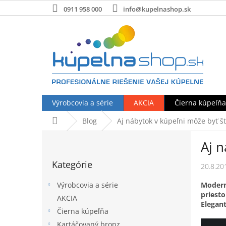
Prejsť
0911 958 000
info@kupelnashop.sk
na
obsah
Výrobcovia a série
AKCIA
Čierna kúpeľňa
Domov
Blog
Aj nábytok v kúpeľni môže byť št
B
Aj n
o
Preskočiť
č
Kategórie
kategórie
20.8.20
n
ý
Modern
Výrobcovia a série
p
priesto
AKCIA
a
Elegan
Čierna kúpeľňa
n
e
Kartáčovaný bronz