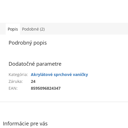
Popis
Podobné (2)
Podrobný popis
Dodatočné parametre
Kategória
:
Akrylátové sprchové vaničky
Záruka
:
24
EAN
:
8595096824347
Z
á
p
ä
Informácie pre vás