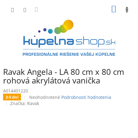
Prejsť
NÁKU
na
obsah
KOŠÍK
Ravak Angela - LA 80 cm x 80 cm
rohová akrylátová vanička
A014401220
Priemerné
Neohodnotené
Podrobnosti hodnotenia
3-5 dní
hodnotenie
Značka:
Ravak
produktu
je
0,0
z
5
hviezdičiek.