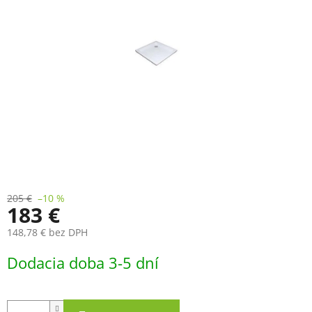
205 €
–10 %
183 €
148,78 € bez DPH
Jednotková
Dodacia doba 3-5 dní
cena: