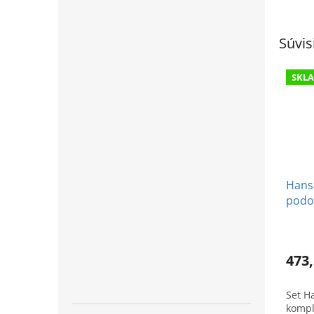
Súvis
SKL
Hansa
podo
473,
Set H
kompl