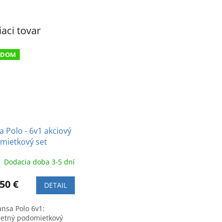
iaci tovar
ADOM
 Polo - 6v1 akciový
mietkový set
Dodacia doba 3-5 dní
50 €
DETAIL
ansa Polo 6v1:
etný podomietkový