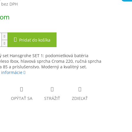
€ bez DPH
ová
dom
Pridať do košíka
ý set Hansgrohe SET 1: podomietková batéria
eleso Ibox, hlavová sprcha Croma 220, ručná sprcha
 85 a príslušenstvo. Moderný a kvalitný set.
 informácie
OPÝTAŤ SA
STRÁŽIŤ
ZDIEĽAŤ