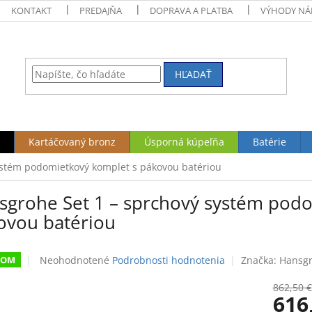
KONTAKT
PREDAJŇA
DOPRAVA A PLATBA
VÝHODY NÁ
HĽADAŤ
Kartáčovaný bronz
Úsporná kúpeľňa
Batérie
ystém podomietkový komplet s pákovou batériou
sgrohe Set 1 – sprchový systém pod
ovou batériou
Priemerné
Neohodnotené
Podrobnosti hodnotenia
Značka:
Hansg
DOM
hodnotenie
produktu
862,50 €
616
je