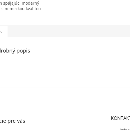
m spájajúci moderný
n s nemeckou kvalitou
okou funkčnosťou.
 platí do vypredania
.
s
robný popis
KONTAK
ie pre vás