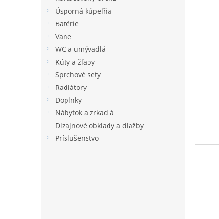
l
Úsporná kúpeľňa
Batérie
Vane
WC a umývadlá
Kúty a žľaby
Sprchové sety
Radiátory
Doplnky
Nábytok a zrkadlá
Dizajnové obklady a dlažby
Príslušenstvo