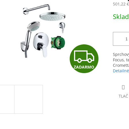
0,0
501,22 
z
5
Jednotk
Skla
hviezdičiek.
cena:
Z
Sprchov
Focus, t
Crometta
ZADARMO
A
Detailné
D
TLAČ
A