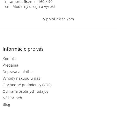
mramoru. Rozmer 160 x 90
cm. Moderný dizajn a vysoká
odolnosť. Kód: 42116901.
5
položiek celkom
O
v
l
Z
á
á
d
p
a
ä
Informácie pre vás
c
t
i
Kontakt
i
e
e
p
Predajňa
r
Doprava a platba
v
Výhody nákupu u nás
k
Obchodné podmienky (VOP)
y
v
Ochrana osobných údajov
ý
Náš príbeh
p
Blog
i
s
u