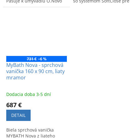
Pasuje k umývadlu O.Novo
so systémom SoftClose pre
60x46 cm. Moderný dizajn a
tiché zatváranie. Moderný
vysoká kvalita.
dizajn a vysoká funkčnosť.
731 €
–6 %
MyBath Nova - sprchová
vanička 160 x 90 cm, liaty
mramor
Dodacia doba 3-5 dní
687 €
DETAIL
Biela sprchová vanička
MYBATH Nova z liateho