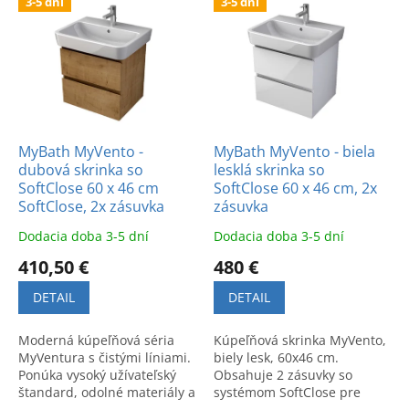
3-5 dní
3-5 dní
ý
i
p
e
i
p
s
r
p
o
r
d
o
u
d
k
MyBath MyVento -
MyBath MyVento - biela
dubová skrinka so
lesklá skrinka so
u
t
SoftClose 60 x 46 cm
SoftClose 60 x 46 cm, 2x
k
o
SoftClose, 2x zásuvka
zásuvka
t
v
o
Dodacia doba 3-5 dní
Dodacia doba 3-5 dní
v
410,50 €
480 €
DETAIL
DETAIL
Moderná kúpeľňová séria
Kúpeľňová skrinka MyVento,
MyVentura s čistými líniami.
biely lesk, 60x46 cm.
Ponúka vysoký užívateľský
Obsahuje 2 zásuvky so
štandard, odolné materiály a
systémom SoftClose pre