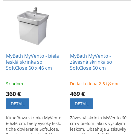
funkčný dizajn pre svieže
tiché zatváranie. Kód
domáce prostredie.
produktu: MNO60Z2B01.
MyBath MyVento - biela
MyBath MyVento -
lesklá skrinka so
závesná skrinka so
SoftClose 60 x 46 cm
SoftClose 60 cm
Skladom
Dodacia doba 2-3 týždne
360 €
469 €
DETAIL
DETAIL
Kúpeľňová skrinka MyVento
Závesná skrinka MyVento 60
60x46 cm, biely vysoký lesk,
cm v bielom laku s vysokým
tiché dovieranie SoftClose.
leskom. Obsahuje 2 zásuvky