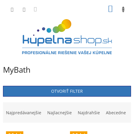
Prejsť
NÁKU
na
obsah
KOŠÍK
MyBath
OTVORIŤ FILTER
R
a
Najpredávanejšie
Najlacnejšie
Najdrahšie
Abecedne
d
e
V
n