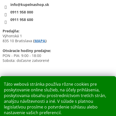
info@kupelnashop.sk
0911 958 000
0911 958 600
Predajňa:
Výhonská 1
835 10 Bratislava
(
MAPA
)
Otváracie hodiny predajne:
PON - PIA: 9:00 - 18:00
Sobota: dočasne zatvorené
Táto webová stránka používa rôzne cookies pre
poskytovanie online služieb, na účely prihlásenia,
Nákupný košík
poskytovania obsahu prostredníctvom tretích strán,
analýzu návštevnosti a iné. V súlade s platnou
0
KS /
0 €
legislatívou prosíme o potvrdenie súhlasu alebo
nastavenie vašich preferencií.