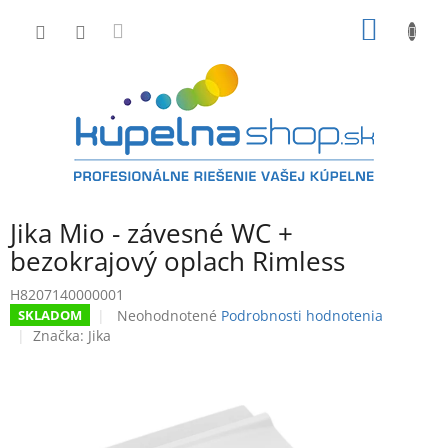
Prejsť
NÁKU
na
obsah
KOŠÍK
Jika Mio - závesné WC +
bezokrajový oplach Rimless
H8207140000001
Priemerné
Neohodnotené
Podrobnosti hodnotenia
SKLADOM
hodnotenie
Značka:
Jika
produktu
je
0,0
z
5
hviezdičiek.