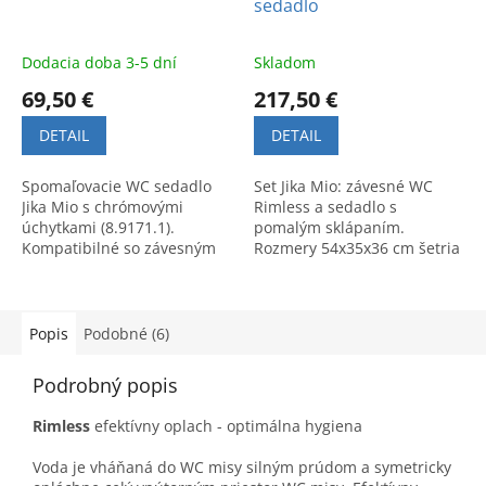
sedadlo
Dodacia doba 3-5 dní
Skladom
69,50 €
217,50 €
DETAIL
DETAIL
Spomaľovacie WC sedadlo
Set Jika Mio: závesné WC
Jika Mio s chrómovými
Rimless a sedadlo s
úchytkami (8.9171.1).
pomalým sklápaním.
Kompatibilné so závesným
Rozmery 54x35x36 cm šetria
WC Jika Mio Rimless
miesto. Úsporné
8.2071.4. Kvalitný a moderný
splachovanie, efektívny
dizajn.
oplach a elegantný dizajn.
Popis
Podobné (6)
Podrobný popis
Rimless
efektívny oplach - optimálna hygiena
Voda je vháňaná do WC misy silným prúdom a symetricky