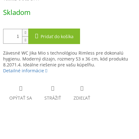
Jednotková
Skladom
cena:
Pridať do košíka
Závesné WC Jika Mio s technológiou Rimless pre dokonalú
hygienu. Moderný dizajn, rozmery 53 x 36 cm, kód produktu
8.2071.4. Ideálne riešenie pre vašu kúpeľňu.
Detailné informácie
OPÝTAŤ SA
STRÁŽIŤ
ZDIEĽAŤ