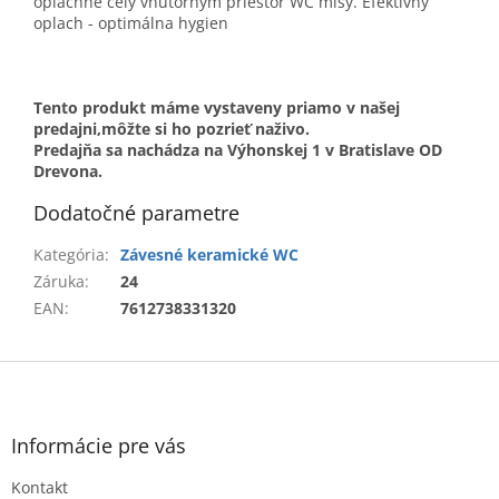
opláchne celý vnútorným priestor WC misy. Efektívny
oplach - optimálna hygien
Tento produkt máme vystaveny priamo v našej
predajni,môžte si ho pozrieť naživo.
Predajňa sa nachádza na Výhonskej 1 v Bratislave OD
Drevona.
Dodatočné parametre
Kategória
:
Závesné keramické WC
Záruka
:
24
EAN
:
7612738331320
Z
á
p
ä
Informácie pre vás
t
Kontakt
i