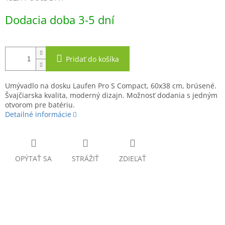
Jednotková
Dodacia doba 3-5 dní
cena:
Pridať do košíka
Umývadlo na dosku Laufen Pro S Compact, 60x38 cm, brúsené.
Švajčiarska kvalita, moderný dizajn. Možnosť dodania s jedným
otvorom pre batériu.
Detailné informácie
OPÝTAŤ SA
STRÁŽIŤ
ZDIEĽAŤ