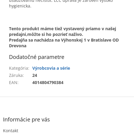
usadzovaniu nečistôt. LCC úprava je zároveň vysoko
hygienicka.
Tento produkt máme tiež vystavený priamo v našej
predajni,môžte si ho pozrieť naživo.
Predajňa sa nachádza na Výhonskej 1 v Bratislave OD
Drevona
Dodatočné parametre
Kategória
:
Výrobcovia a série
Záruka
:
24
EAN
:
4014804790384
Z
á
p
ä
Informácie pre vás
t
Kontakt
i