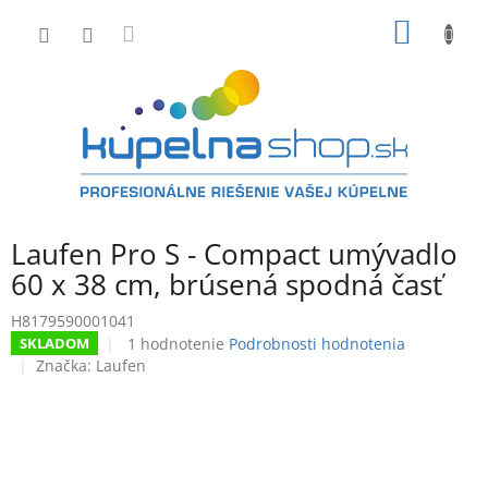
Prejsť
NÁKU
na
obsah
KOŠÍK
Laufen Pro S - Compact umývadlo
60 x 38 cm, brúsená spodná časť
H8179590001041
Priemerné
1 hodnotenie
Podrobnosti hodnotenia
SKLADOM
hodnotenie
Značka:
Laufen
produktu
je
4,0
z
5
hviezdičiek.