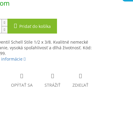
dom
Pridať do košíka
entil Schell Stile 1/2 x 3/8. Kvalitné nemecké
nie, vysoká spoľahlivosť a dlhá životnosť. Kód:
99.
 informácie
OPÝTAŤ SA
STRÁŽIŤ
ZDIEĽAŤ