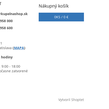
T
Nákupný košík
@kupelnashop.sk
0
KS /
0 €
 958 000
 958 600
 1
atislava
(
MAPA
)
 hodiny
 9:00 - 18:00
očasne zatvorené
Vytvoril Shoptet