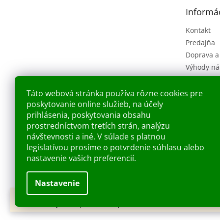
t
Informác
i
e
Kontakt
Predajňa
Doprava a
Výhody ná
Obchodné
(VOP)
Táto webová stránka používa rôzne cookies pre
Ochrana o
poskytovanie online služieb, na účely
Náš príbe
prihlásenia, poskytovania obsahu
prostredníctvom tretích strán, analýzu
Blog
návštevnosti a iné. V súlade s platnou
legislatívou prosíme o potvrdenie súhlasu alebo
nastavenie vašich preferencií.
Nastavenie
Dobry deň Chceme Vás informovať, že predajňa bude zatvorená v piatok
Copyright 2026
Kupelnashop.sk
. Všetky práva vyh
7.8.2026. Ďakujeme za pochopenie S pozdravom KUPELNASHOP TEAM