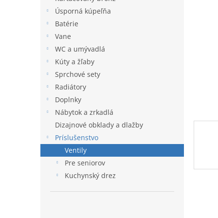
l
Úsporná kúpeľňa
Batérie
Vane
WC a umývadlá
Kúty a žľaby
Sprchové sety
Radiátory
Doplnky
Nábytok a zrkadlá
Dizajnové obklady a dlažby
Príslušenstvo
Ventily
Pre seniorov
Kuchynský drez