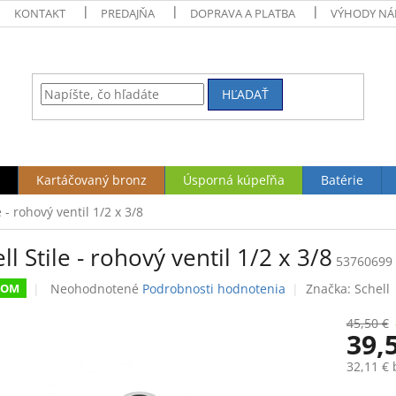
KONTAKT
PREDAJŇA
DOPRAVA A PLATBA
VÝHODY NÁ
HĽADAŤ
Kartáčovaný bronz
Úsporná kúpeľňa
Batérie
e - rohový ventil 1/2 x 3/8
ll Stile - rohový ventil 1/2 x 3/8
53760699
Priemerné
Neohodnotené
Podrobnosti hodnotenia
Značka:
Schell
DOM
hodnotenie
produktu
45,50 €
39,
je
0,0
32,11 €
z
5
Jednotk