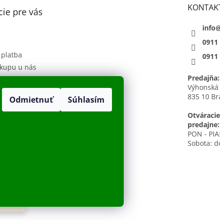
KONTAK
ie pre vás
info
0911
 platba
0911
kupu u nás
Predajňa:
 podmienky
Výhonská
835 10 Br
Odmietnuť
Súhlasím
sobných údajov
h
Otváracie
predajne:
PON - PIA:
Sobota: d
radené.
Upraviť nastavenie cookies