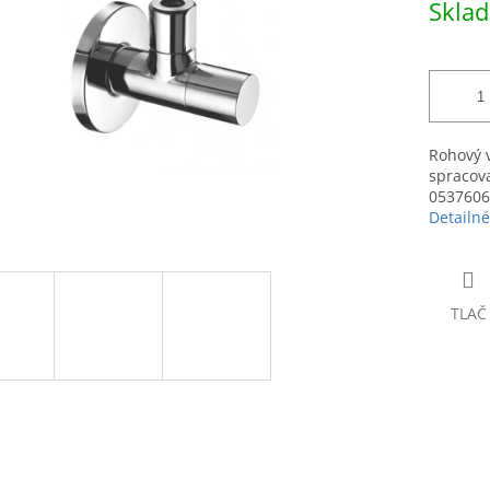
Skla
hviezdičiek.
cena:
Rohový v
spracova
0537606
Detailné
TLAČ