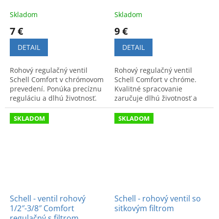
Skladom
Skladom
7 €
9 €
DETAIL
DETAIL
Rohový regulačný ventil
Rohový regulačný ventil
Schell Comfort v chrómovom
Schell Comfort v chróme.
prevedení. Ponúka precíznu
Kvalitné spracovanie
reguláciu a dlhú životnosť.
zaručuje dlhú životnosť a
Funkčný a štýlový doplnok
spoľahlivú prevádzku. Kód:
inštalácie. Kód: 052120699.
049070699.
SKLADOM
SKLADOM
Schell - ventil rohový
Schell - rohový ventil so
1/2″-3/8″ Comfort
sitkovým filtrom
regulačný s filtrom