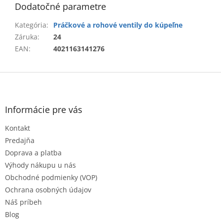
Dodatočné parametre
Kategória
:
Práčkové a rohové ventily do kúpeľne
Záruka
:
24
EAN
:
4021163141276
Z
á
p
ä
Informácie pre vás
t
Kontakt
i
e
Predajňa
Doprava a platba
Výhody nákupu u nás
Obchodné podmienky (VOP)
Ochrana osobných údajov
Náš príbeh
Blog