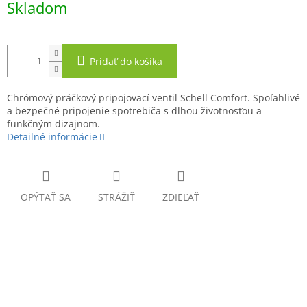
Skladom
cena:
Pridať do košíka
Chrómový práčkový pripojovací ventil Schell Comfort. Spoľahlivé
a bezpečné pripojenie spotrebiča s dlhou životnosťou a
funkčným dizajnom.
Detailné informácie
OPÝTAŤ SA
STRÁŽIŤ
ZDIEĽAŤ