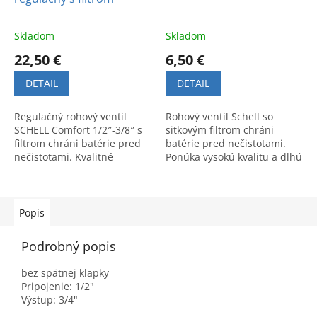
Skladom
Skladom
22,50 €
6,50 €
DETAIL
DETAIL
Regulačný rohový ventil
Rohový ventil Schell so
SCHELL Comfort 1/2″-3/8″ s
sitkovým filtrom chráni
filtrom chráni batérie pred
batérie pred nečistotami.
nečistotami. Kvalitné
Ponúka vysokú kvalitu a dlhú
prevedenie zaručuje dlhú
životnosť. Kód produktu:
životnosť. Kód: 054280699.
970580000.
Popis
Podrobný popis
bez spätnej klapky
Pripojenie: 1/2"
Výstup: 3/4"