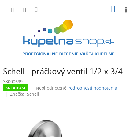
Prejsť
NÁKU
na
obsah
KOŠÍK
Schell - práčkový ventil 1/2 x 3/4
33000699
Priemerné
Neohodnotené
Podrobnosti hodnotenia
SKLADOM
hodnotenie
Značka:
Schell
produktu
je
0,0
z
5
hviezdičiek.