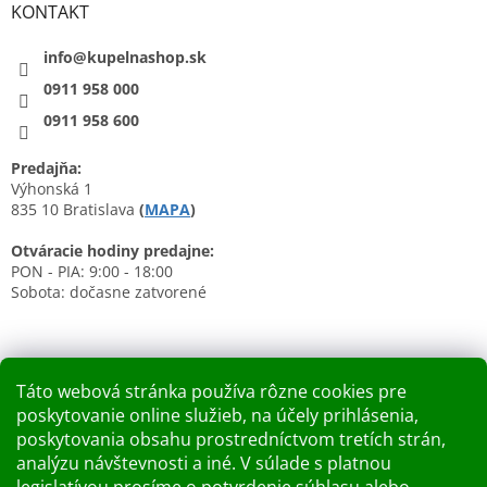
KONTAKT
info@kupelnashop.sk
0911 958 000
0911 958 600
Predajňa:
Výhonská 1
835 10 Bratislava
(
MAPA
)
Otváracie hodiny predajne:
PON - PIA: 9:00 - 18:00
Sobota: dočasne zatvorené
Táto webová stránka používa rôzne cookies pre
poskytovanie online služieb, na účely prihlásenia,
Nákupný košík
poskytovania obsahu prostredníctvom tretích strán,
analýzu návštevnosti a iné. V súlade s platnou
0
KS /
0 €