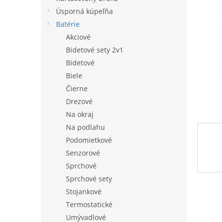
l
Úsporná kúpeľňa
Batérie
Akciové
Bidetové sety 2v1
Bidetové
Biele
Čierne
Drezové
Na okraj
Na podlahu
Podomietkové
Senzorové
Sprchové
Sprchové sety
Stojankové
Termostatické
Umývadlové