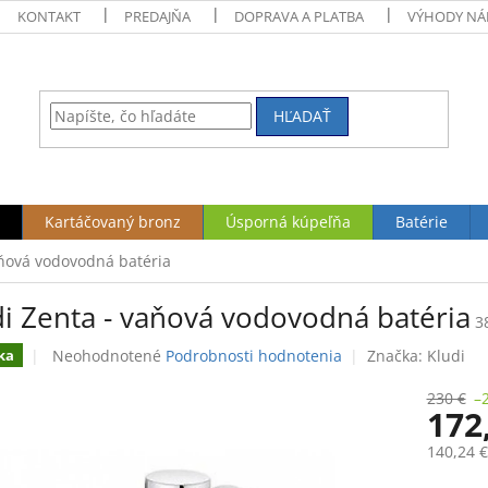
KONTAKT
PREDAJŇA
DOPRAVA A PLATBA
VÝHODY NÁ
HĽADAŤ
Kartáčovaný bronz
Úsporná kúpeľňa
Batérie
aňová vodovodná batéria
di Zenta - vaňová vodovodná batéria
3
Priemerné
Neohodnotené
Podrobnosti hodnotenia
Značka:
Kludi
ka
hodnotenie
produktu
230 €
–
172
je
0,0
140,24 
z
5
Jednotk