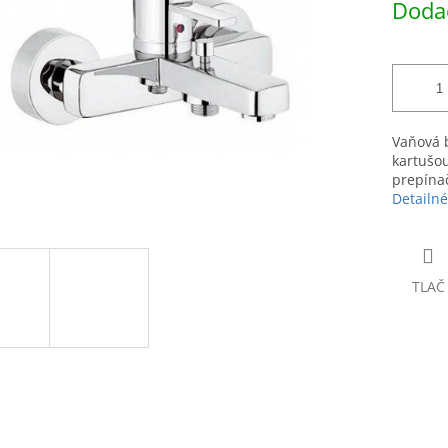
Dodac
hviezdičiek.
cena:
Vaňová b
kartušou
prepínač
Detailné
TLAČ