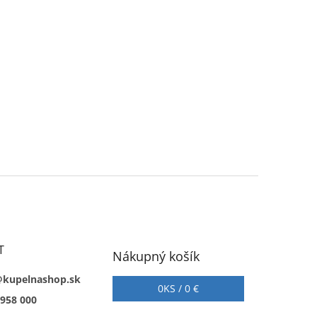
T
Nákupný košík
@kupelnashop.sk
0
KS /
0 €
 958 000