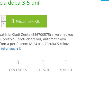
ia doba 3-5 dní
Pridať do košíka
atéria Kludi Zenta (386700575) s keramickou
, poistkou proti obareniu, automatickým
om a perlátorom M 24 x 1. Záruka 5 rokov.
 informácie
OPÝTAŤ SA
STRÁŽIŤ
ZDIEĽAŤ