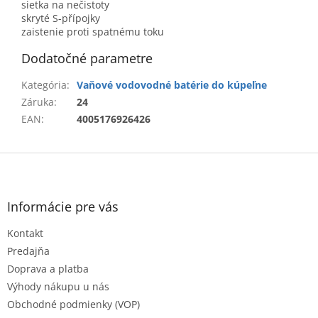
sietka na nečistoty
skryté S-přípojky
zaistenie proti spatnému toku
Dodatočné parametre
Kategória
:
Vaňové vodovodné batérie do kúpeľne
Záruka
:
24
EAN
:
4005176926426
Z
á
p
ä
Informácie pre vás
t
Kontakt
i
e
Predajňa
Doprava a platba
Výhody nákupu u nás
Obchodné podmienky (VOP)