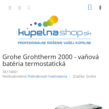
Prejsť
NÁKU
na
obsah
KOŠÍK
Grohe Grohtherm 2000 - vaňová
batéria termostatická
34174001
Priemerné
Neohodnotené
Podrobnosti hodnotenia
Značka:
Grohe
hodnotenie
produktu
je
0,0
z
5
hviezdičiek.