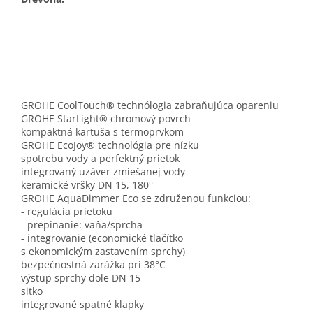
GROHE CoolTouch® technólogia zabraňujúca opareniu
GROHE StarLight® chromový povrch
kompaktná kartuša s termoprvkom
GROHE EcoJoy® technológia pre nízku
spotrebu vody a perfektný prietok
integrovaný uzáver zmiešanej vody
keramické vršky DN 15, 180°
GROHE AquaDimmer Eco se združenou funkciou:
- regulácia prietoku
- prepínanie: vaňa/sprcha
- integrovanie (economické tlačítko
s ekonomickým zastavením sprchy)
bezpečnostná zarážka pri 38°C
výstup sprchy dole DN 15
sitko
integrované spatné klapky