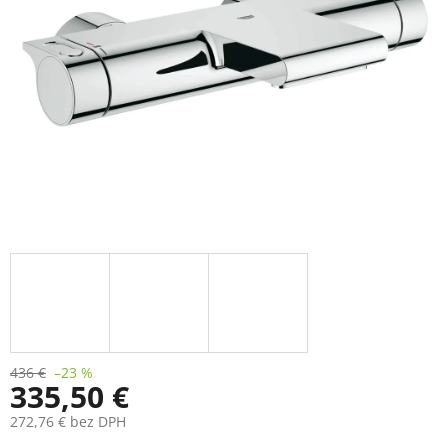
436 €
–23 %
335,50 €
272,76 € bez DPH