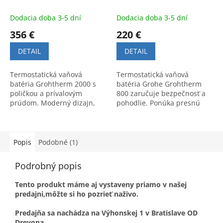
Dodacia doba 3-5 dní
Dodacia doba 3-5 dní
356 €
220 €
DETAIL
DETAIL
Termostatická vaňová
Termostatická vaňová
batéria Grohtherm 2000 s
batéria Grohe Grohtherm
poličkou a prívalovým
800 zaručuje bezpečnosť a
prúdom. Moderný dizajn,
pohodlie. Ponúka presnú
vysoký komfort a bezpečnosť
reguláciu teploty vody a
pri kúpaní.
elegantný dizajn pre každú
kúpeľňu.
Popis
Podobné (1)
Podrobný popis
Tento produkt máme aj vystaveny priamo v našej
predajni,môžte si ho pozrieť naživo.
Predajňa sa nachádza na Výhonskej 1 v Bratislave OD
Drevona.