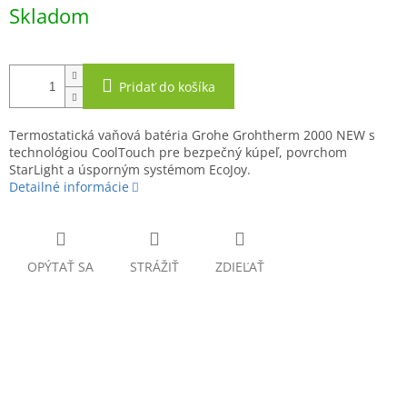
Jednotková
Skladom
cena:
Pridať do košíka
Termostatická vaňová batéria Grohe Grohtherm 2000 NEW s
technológiou CoolTouch pre bezpečný kúpeľ, povrchom
StarLight a úsporným systémom EcoJoy.
Detailné informácie
OPÝTAŤ SA
STRÁŽIŤ
ZDIEĽAŤ