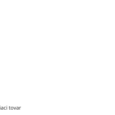
M
O
iaci tovar