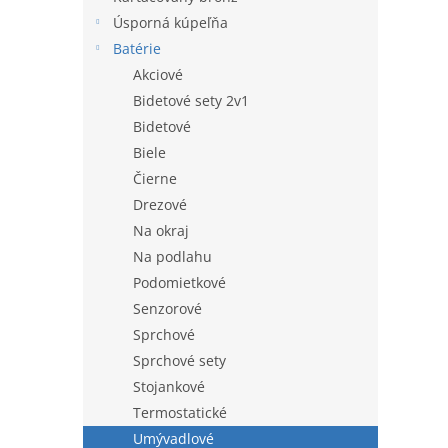
l
Úsporná kúpeľňa
Batérie
Akciové
Bidetové sety 2v1
Bidetové
Biele
Čierne
Drezové
Na okraj
Na podlahu
Podomietkové
Senzorové
Sprchové
Sprchové sety
Stojankové
Termostatické
Umývadlové