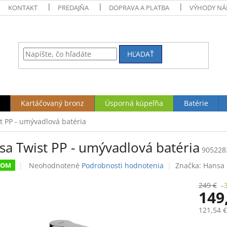
KONTAKT
PREDAJŇA
DOPRAVA A PLATBA
VÝHODY NÁ
HĽADAŤ
Kartáčovaný bronz
Úsporná kúpeľňa
Batérie
t PP - umývadlová batéria
sa Twist PP - umývadlová batéria
905228
Priemerné
Neohodnotené
Podrobnosti hodnotenia
Značka:
Hansa
DOM
hodnotenie
produktu
249 €
–
149
je
0,0
121,54 
z
5
Jednotk