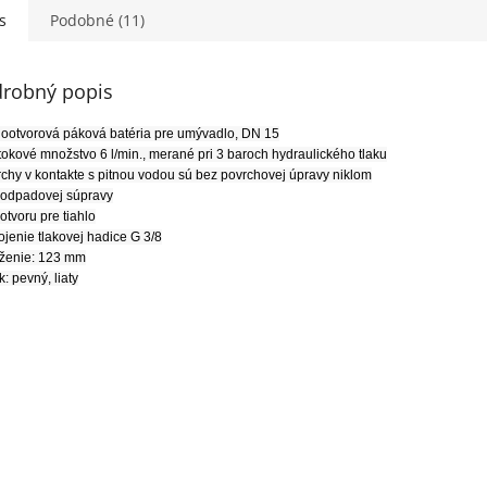
s
Podobné (11)
robný popis
nootvorová páková batéria pre umývadlo, DN 15
etokové množstvo 6 l/min., merané pri 3 baroch hydraulického tlaku
rchy v kontakte s pitnou vodou sú bez povrchovej úpravy niklom
 odpadovej súpravy
 otvoru pre tiahlo
pojenie tlakovej hadice G 3/8
oženie: 123 mm
k: pevný, liaty