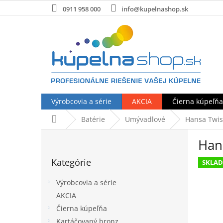
Prejsť
0911 958 000
info@kupelnashop.sk
na
obsah
Výrobcovia a série
AKCIA
Čierna kúpeľňa
Domov
Batérie
Umývadlové
Hansa Twis
B
Han
o
Preskočiť
č
Kategórie
kategórie
SKLA
n
ý
Výrobcovia a série
p
AKCIA
a
Čierna kúpeľňa
n
e
Kartáčovaný bronz