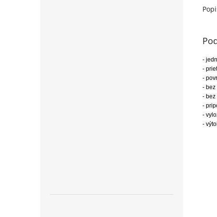
Popi
Pod
- jed
- pri
- pov
- bez
- bez
- pri
- vyl
- výto