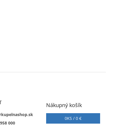
T
Nákupný košík
@kupelnashop.sk
0
KS /
0 €
 958 000