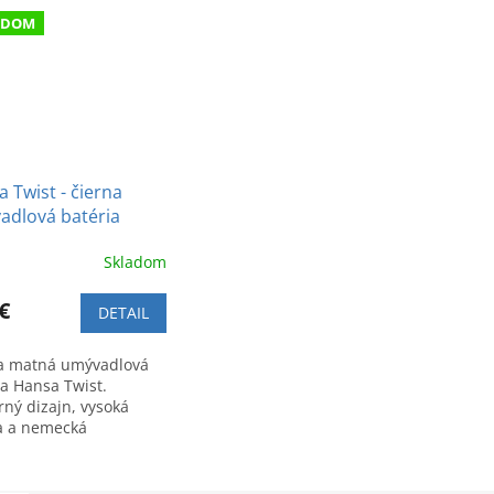
ADOM
 Twist - čierna
adlová batéria
Skladom
€
DETAIL
a matná umývadlová
ia Hansa Twist.
ný dizajn, vysoká
ta a nemecká
znosť. Kód produktu:
28333.