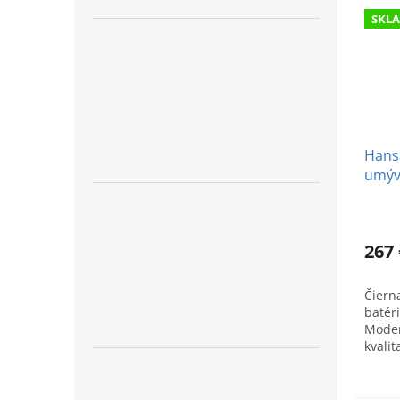
SKL
Hansa
umýv
267 
Čiern
batér
Moder
kvali
precí
09022