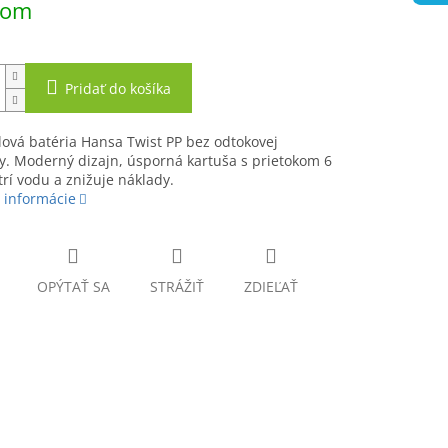
dom
Pridať do košíka
ová batéria Hansa Twist PP bez odtokovej
y. Moderný dizajn, úsporná kartuša s prietokom 6
trí vodu a znižuje náklady.
 informácie
OPÝTAŤ SA
STRÁŽIŤ
ZDIEĽAŤ