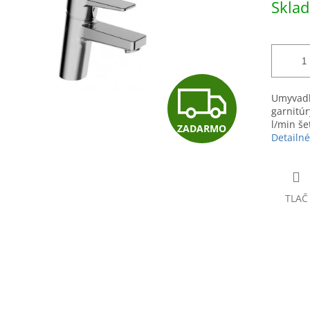
Skla
hviezdičiek.
cena:
Z
Umyvadl
garnitúr
l/min še
ZADARMO
A
Detailné
D
TLAČ
A
R