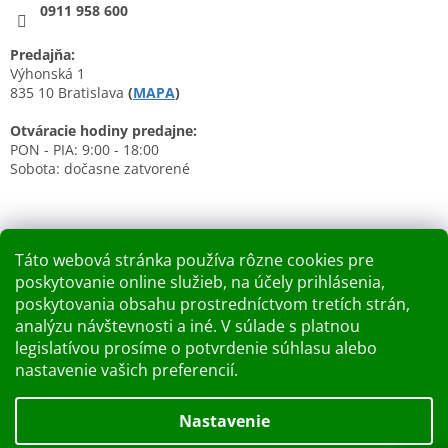
0911 958 600
Predajňa:
Výhonská 1
835 10 Bratislava
(
MAPA
)
Otváracie hodiny predajne:
PON - PIA: 9:00 - 18:00
Sobota: dočasne zatvorené
Táto webová stránka používa rôzne cookies pre
poskytovanie online služieb, na účely prihlásenia,
Nákupný košík
poskytovania obsahu prostredníctvom tretích strán,
analýzu návštevnosti a iné. V súlade s platnou
0
KS /
0 €
legislatívou prosíme o potvrdenie súhlasu alebo
nastavenie vašich preferencií.
Vytvoril Shoptet
Nastavenie