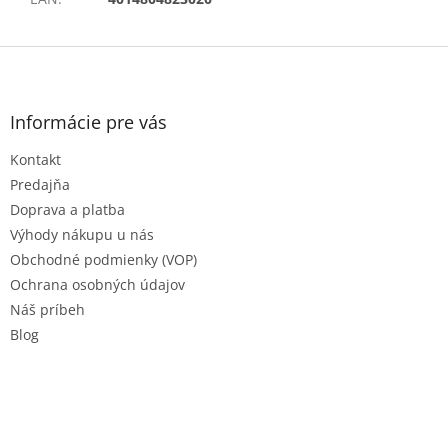
Z
á
p
ä
Informácie pre vás
t
Kontakt
i
e
Predajňa
Doprava a platba
Výhody nákupu u nás
Obchodné podmienky (VOP)
Ochrana osobných údajov
Náš príbeh
Blog