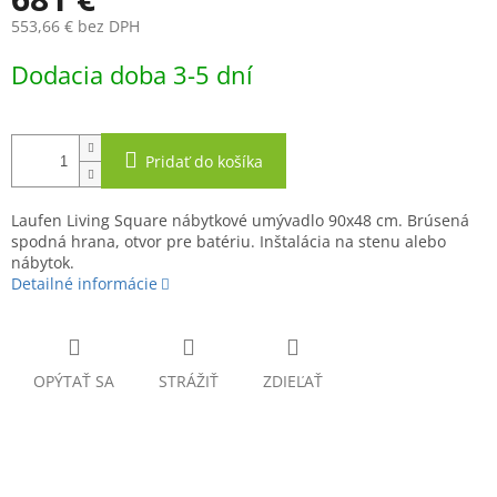
O
553,66 € bez DPH
Jednotková
Dodacia doba 3-5 dní
cena:
Pridať do košíka
Laufen Living Square nábytkové umývadlo 90x48 cm. Brúsená
spodná hrana, otvor pre batériu. Inštalácia na stenu alebo
nábytok.
Detailné informácie
OPÝTAŤ SA
STRÁŽIŤ
ZDIEĽAŤ