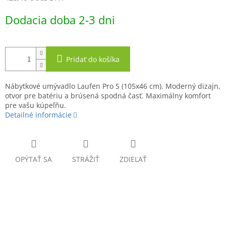
Jednotková
Dodacia doba 2-3 dni
cena:
Pridať do košíka
Nábytkové umývadlo Laufen Pro S (105x46 cm). Moderný dizajn,
otvor pre batériu a brúsená spodná časť. Maximálny komfort
pre vašu kúpeľňu.
Detailné informácie
OPÝTAŤ SA
STRÁŽIŤ
ZDIEĽAŤ