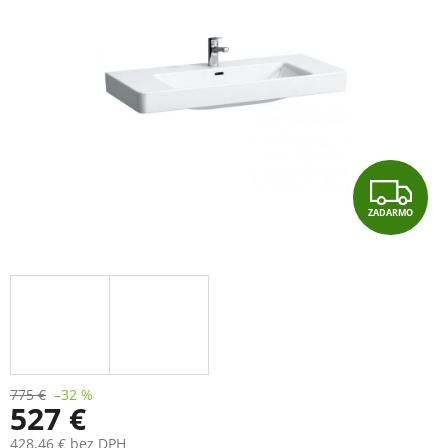
Z
ZADARMO
A
D
A
R
M
775 €
–32 %
527 €
O
428,46 € bez DPH