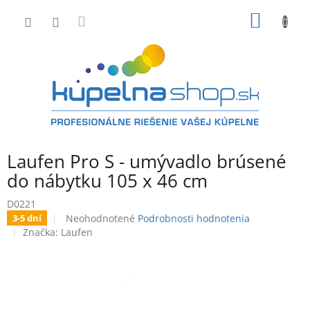
Prejsť
NÁKU
na
obsah
KOŠÍK
Laufen Pro S - umývadlo brúsené
do nábytku 105 x 46 cm
D0221
Priemerné
Neohodnotené
Podrobnosti hodnotenia
3-5 dní
hodnotenie
Značka:
Laufen
produktu
je
0,0
z
5
hviezdičiek.