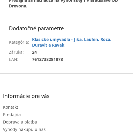
Predajňa sa nachádza na Výhonskej 1 v Bratislave OD
Drevona.
Dodatočné parametre
Klasické umývadlá - Jika, Laufen, Roca,
Kategória
:
Duravit a Ravak
Záruka
:
24
EAN
:
7612738281878
Z
á
p
ä
Informácie pre vás
t
Kontakt
i
e
Predajňa
Doprava a platba
Výhody nákupu u nás