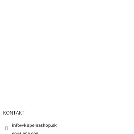
KONTAKT
info@kupelnashop.sk
0911 958 000