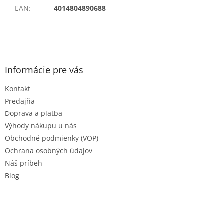
EAN
:
4014804890688
Z
á
p
ä
Informácie pre vás
t
Kontakt
i
e
Predajňa
Doprava a platba
Výhody nákupu u nás
Obchodné podmienky (VOP)
Ochrana osobných údajov
Náš príbeh
Blog