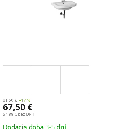
81,50 €
–17 %
67,50 €
54,88 € bez DPH
Jednotková
Dodacia doba 3-5 dní
cena: