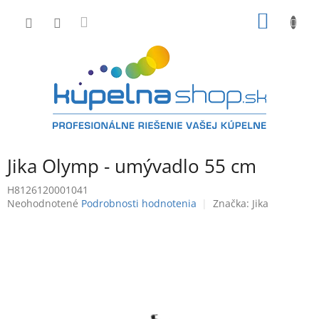
Prejsť
NÁKU
na
obsah
KOŠÍK
Jika Olymp - umývadlo 55 cm
H8126120001041
Priemerné
Neohodnotené
Podrobnosti hodnotenia
Značka:
Jika
hodnotenie
produktu
je
0,0
z
5
hviezdičiek.