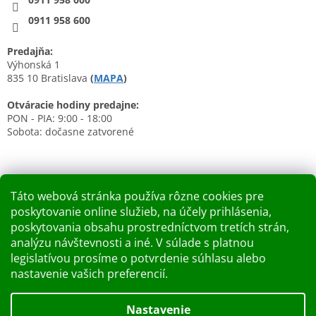
0911 958 600
Predajňa:
Výhonská 1
835 10 Bratislava
(
MAPA
)
Otváracie hodiny predajne:
PON - PIA: 9:00 - 18:00
Sobota: dočasne zatvorené
Táto webová stránka používa rôzne cookies pre
poskytovanie online služieb, na účely prihlásenia,
Nákupný košík
poskytovania obsahu prostredníctvom tretích strán,
analýzu návštevnosti a iné. V súlade s platnou
0
KS /
0 €
legislatívou prosíme o potvrdenie súhlasu alebo
nastavenie vašich preferencií.
Vytvoril Shoptet
Nastavenie