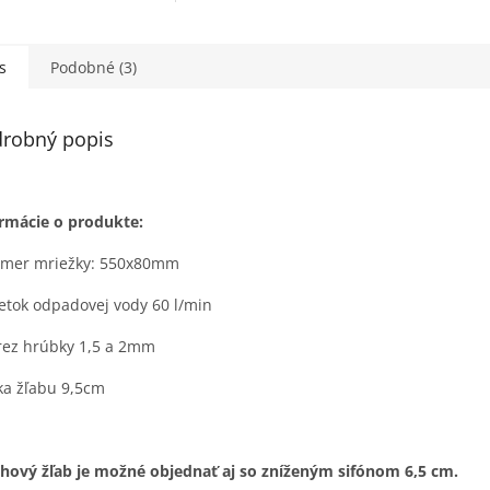
 a špičková kvalita pre
Plaque úpravou pre ľahkú
vzhľad kúpeľne.
údržbu a tichý posuvný
mechanizmus.
s
Podobné (3)
robný popis
rmácie o produkte:
zmer mriežky: 550x80mm
ietok odpadovej vody 60 l/min
rez hrúbky 1,5 a 2mm
ka žľabu 9,5cm
hový žľab je možné objednať aj so zníženým sifónom 6,5 cm.