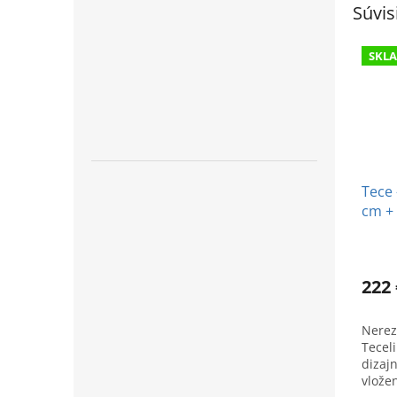
Súvis
SKL
Tece 
cm + 
dlaž
222 
Nerez
Tecel
dizaj
vlože