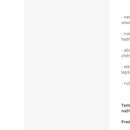
- ne
sme
- na
hydr
- ab
chém
- el
lepš
- ru
Tent
naži
Pred