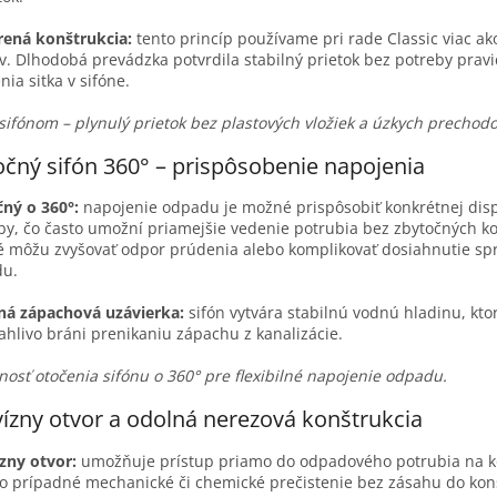
ená konštrukcia:
tento princíp používame pri rade Classic viac ak
v. Dlhodobá prevádzka potvrdila stabilný prietok bez potreby prav
enia sitka v sifóne.
sifónom – plynulý prietok bez plastových vložiek a úzkych prechodo
čný sifón 360° – prispôsobenie napojenia
ný o 360°:
napojenie odpadu je možné prispôsobiť konkrétnej disp
by, čo často umožní priamejšie vedenie potrubia bez zbytočných ko
é môžu zvyšovať odpor prúdenia alebo komplikovať dosiahnutie s
du.
ná zápachová uzávierka:
sifón vytvára stabilnú vodnú hladinu, kto
ahlivo bráni prenikaniu zápachu z kanalizácie.
osť otočenia sifónu o 360° pre flexibilné napojenie odpadu.
ízny otvor a odolná nerezová konštrukcia
zny otvor:
umožňuje prístup priamo do odpadového potrubia na k
o prípadné mechanické či chemické prečistenie bez zásahu do kon