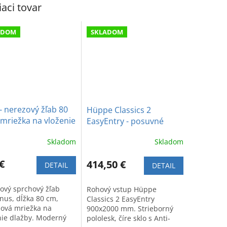
iaci tovar
ADOM
SKLADOM
- nerezový žľab 80
Hüppe Classics 2
mriežka na vloženie
EasyEntry - posuvné
by
dvere rohový vstup 2-
Skladom
Skladom
dielny (1/2) 90 x 200 cm,
pravé
€
414,50 €
DETAIL
DETAIL
ový sprchový žľab
Rohový vstup Hüppe
inus, dĺžka 80 cm,
Classics 2 EasyEntry
nová mriežka na
900x2000 mm. Strieborný
nie dlažby. Moderný
pololesk, číre sklo s Anti-