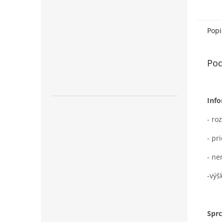
dizajn
čistý 
Popi
Pod
Info
- ro
- pr
- ne
-výš
Sprc