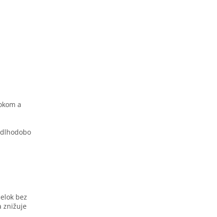
tokom a
e dlhodobo
celok bez
a znižuje