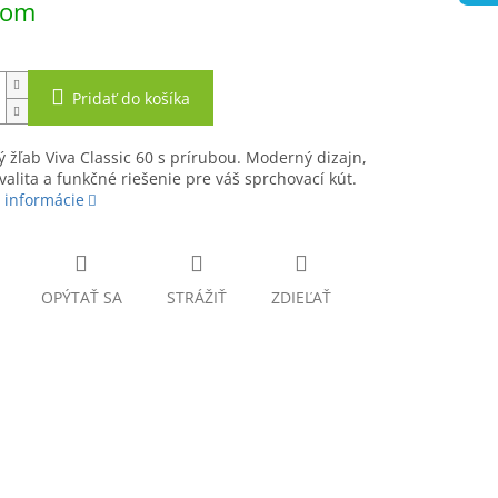
dom
Pridať do košíka
 žľab Viva Classic 60 s prírubou. Moderný dizajn,
valita a funkčné riešenie pre váš sprchovací kút.
 informácie
OPÝTAŤ SA
STRÁŽIŤ
ZDIEĽAŤ