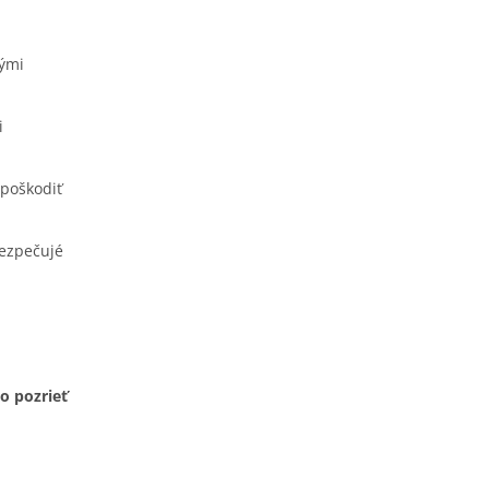
kými
i
 poškodiť
bezpečujé
o pozrieť