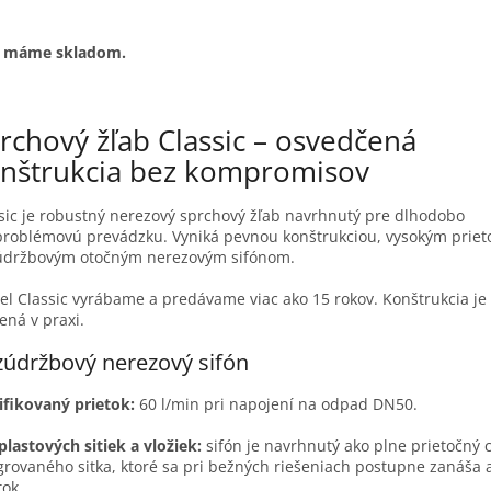
b máme skladom.
rchový žľab Classic – osvedčená
nštrukcia bez kompromisov
sic je robustný nerezový sprchový žľab navrhnutý pre dlhodobo
roblémovú prevádzku. Vyniká pevnou konštrukciou, vysokým prie
údržbovým otočným nerezovým sifónom.
l Classic vyrábame a predávame viac ako 15 rokov. Konštrukcia j
ená v praxi.
údržbový nerezový sifón
ifikovaný prietok:
60 l/min pri napojení na odpad DN50.
plastových sitiek a vložiek:
sifón je navrhnutý ako plne prietočný 
grovaného sitka, ktoré sa pri bežných riešeniach postupne zanáša 
tok.