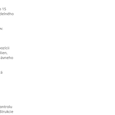
o 15
idelného
v.
ozícii
lien,
právneho
rá
ontrolu
štrukcie