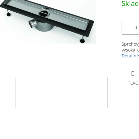
Skla
hviezdičiek.
cena:
Sprchový
vysoká k
Detailné
TLAČ