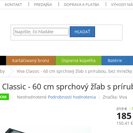
KONTAKT
PREDAJŇA
DOPRAVA A PLATBA
VÝHODY NÁ
HĽADAŤ
Kartáčovaný bronz
Úsporná kúpeľňa
Batérie
aby
Viva Classic - 60 cm sprchový žľab s prírubou, bez mriežky
 Classic - 60 cm sprchový žľab s prír
Priemerné
Neohodnotené
Podrobnosti hodnotenia
Značka:
Viva
DOM
hodnotenie
produktu
213 €
–
185
je
0,0
150,41 
z
5
Jednotk