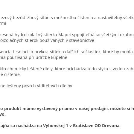
rezový bezúdržbový sifón s možnosťou čistenia a nastaviteľný všet
rmi
nesená hydroizolačný stierka Mapei sppojiteľná so všetkými druhm
oizolačných stierok používaných v stavebníctve
sencia tesniacich prvkov, sitiek a ďaľších súčiastiek, ktoré by mohla
ia používaná pri údržbe kúpeľne
ektrochemicky leštené diely, ktoré prichádzajú do styku s vodou za
ie čistenie
čne leštený povrch viditeľných dielov
o produkt máme vystavený priamo v našej predajni, môžete si h
vo.
ajňa sa nachádza na Výhonskej 1 v Bratislave OD Drevona.