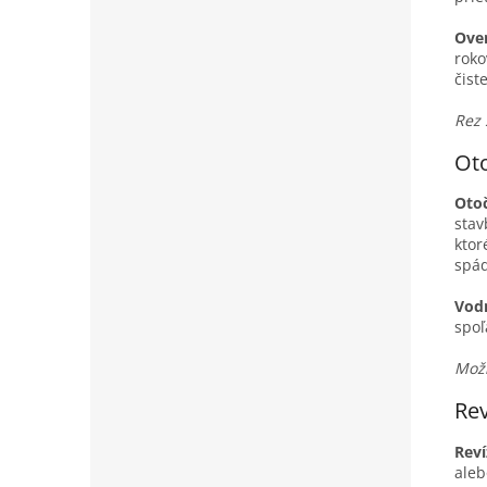
Over
roko
čist
Rez 
Oto
Otoč
stav
ktor
spá
Vod
spoľ
Možn
Rev
Reví
aleb