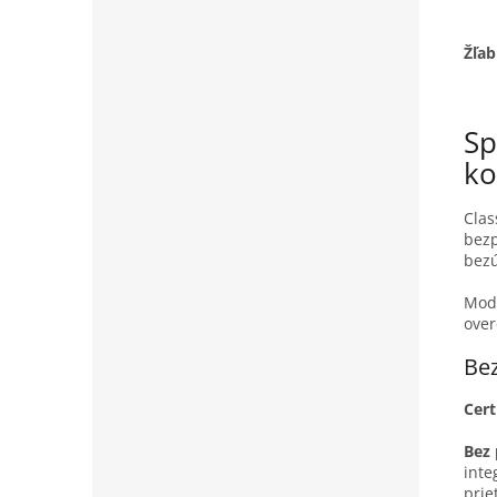
Žľa
Sp
ko
Clas
bezp
bez
Mode
over
Bez
Cert
Bez 
inte
prie