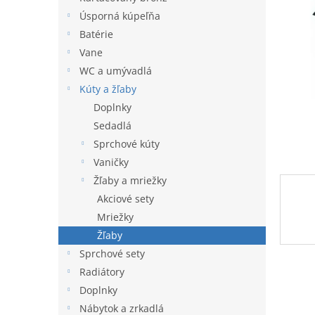
l
Úsporná kúpeľňa
Batérie
Vane
WC a umývadlá
Kúty a žľaby
Doplnky
Sedadlá
Sprchové kúty
Vaničky
Žľaby a mriežky
Akciové sety
Mriežky
Žľaby
Sprchové sety
Radiátory
Doplnky
Nábytok a zrkadlá