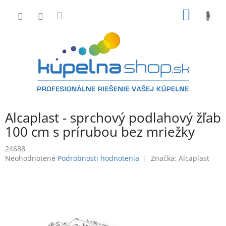
Prejsť
NÁKU
na
obsah
KOŠÍK
Alcaplast - sprchový podlahový žľab
100 cm s prírubou bez mriežky
24688
Priemerné
Neohodnotené
Podrobnosti hodnotenia
Značka:
Alcaplast
hodnotenie
produktu
je
0,0
z
5
hviezdičiek.