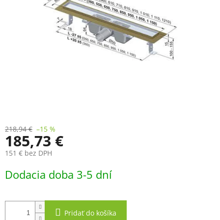
218,94 €
–15 %
185,73 €
151 € bez DPH
Jednotková
Dodacia doba 3-5 dní
cena:
Pridať do košíka