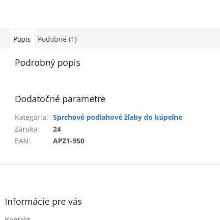
Popis
Podobné (1)
Podrobný popis
Dodatočné parametre
Kategória
:
Sprchové podlahové žľaby do kúpeľne
Záruka
:
24
EAN
:
APZ1-950
Z
á
p
ä
Informácie pre vás
t
Kontakt