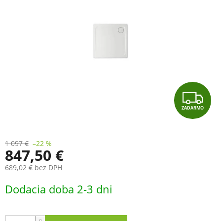
5
hviezdičiek.
Z
ZADARMO
A
D
1 097 €
–22 %
847,50 €
A
689,02 € bez DPH
R
Jednotková
Dodacia doba 2-3 dni
cena:
M