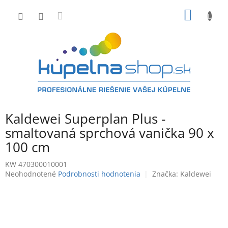
Prejsť
NÁKU
na
obsah
KOŠÍK
Kaldewei Superplan Plus -
smaltovaná sprchová vanička 90 x
100 cm
KW 470300010001
Priemerné
Neohodnotené
Podrobnosti hodnotenia
Značka:
Kaldewei
hodnotenie
produktu
je
0,0
z