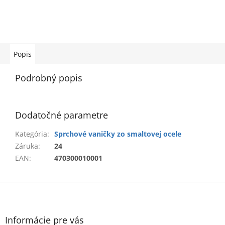
Popis
Podrobný popis
Dodatočné parametre
Kategória
:
Sprchové vaničky zo smaltovej ocele
Záruka
:
24
EAN
:
470300010001
Z
á
p
ä
Informácie pre vás