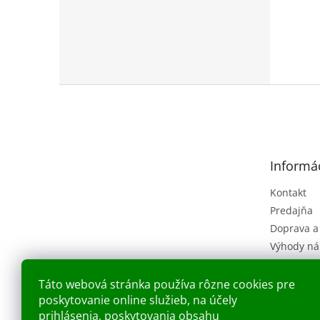
Z
á
p
ä
t
Informác
i
e
Kontakt
Predajňa
Doprava a
Výhody ná
Obchodné
(VOP)
Táto webová stránka používa rôzne cookies pre
Ochrana o
poskytovanie online služieb, na účely
Náš príbe
prihlásenia, poskytovania obsahu