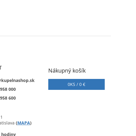
T
Nákupný košík
@kupelnashop.sk
0
KS /
0 €
 958 000
 958 600
 1
atislava
(
MAPA
)
 hodiny