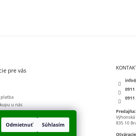
KONTAK
ie pre vás
info
0911
 platba
0911
kupu u nás
Predajňa:
 podmienky
Výhonská
835 10 Br
Odmietnuť
Súhlasím
sobných údajov
h
Otváracie