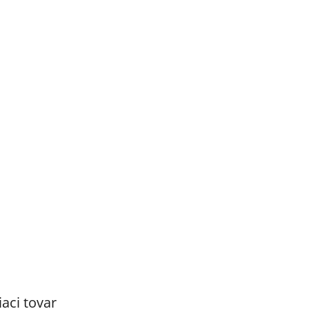
M
O
iaci tovar