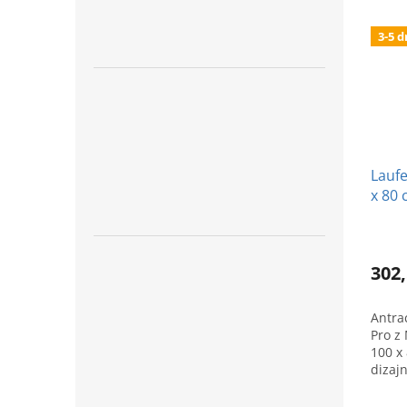
3-5 d
Laufe
x 80 
antr
302,
Antra
Pro z
100 x
dizajn
vašu 
H2109