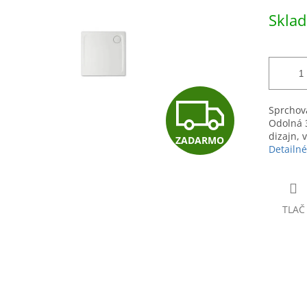
5
Jednotk
Skla
hviezdičiek.
cena:
Z
Sprchov
Odolná 
dizajn, 
ZADARMO
A
Detailné
D
TLAČ
A
R