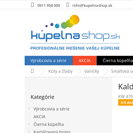
Prejsť
0911 958 000
info@kupelnashop.sk
na
obsah
Výrobcovia a série
AKCIA
Čierna kúpeľňa
Domov
Kúty a žľaby
Vaničky
Smaltová o
B
Kal
o
Preskočiť
č
Kategórie
KW 470
kategórie
n
3-5 dní
ý
Výrobcovia a série
p
AKCIA
a
Čierna kúpeľňa
n
e
Kartáčovaný bronz