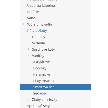
l
Úsporná kúpeľňa
Batérie
Vane
WC a umývadlá
Kúty a žľaby
Doplnky
Sedadlá
Sprchové kúty
Vaničky
Akrylátové
Doplnky
Keramické
Liaty mramor
Smaltová oceľ
Sedacie
Žľaby a mriežky
Sprchové sety