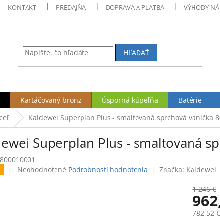
KONTAKT
PREDAJŇA
DOPRAVA A PLATBA
VÝHODY NÁ
HĽADAŤ
Kartáčovaný bronz
Úsporná kúpeľňa
Batérie
ceľ
Kaldewei Superplan Plus - smaltovaná sprchová vanička 8
dewei Superplan Plus - smaltovaná sp
800010001
Priemerné
Neohodnotené
Podrobnosti hodnotenia
Značka:
Kaldewei
hodnotenie
produktu
1 246 €
962
je
0,0
782,52 
z