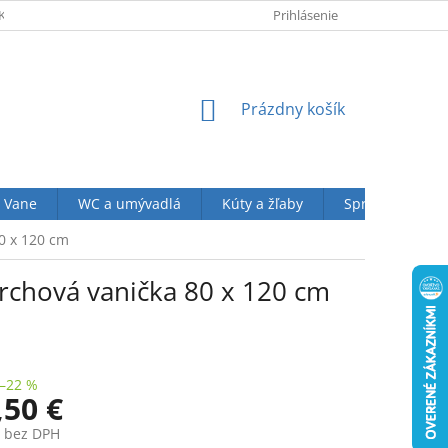
KUPU U NÁS
OBCHODNÉ PODMIENKY (VOP)
Prihlásenie
OCHRANA OSOBN
NÁKUPNÝ
Prázdny košík
KOŠÍK
Vane
WC a umývadlá
Kúty a žľaby
Sprchové sety
0 x 120 cm
rchová vanička 80 x 120 cm
–22 %
,50 €
€ bez DPH