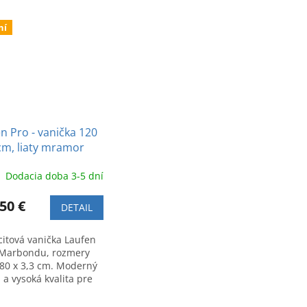
ní
n Pro - vanička 120
cm, liaty mramor
acit Marbond
Dodacia doba 3-5 dní
50 €
DETAIL
citová vanička Laufen
 Marbondu, rozmery
 80 x 3,3 cm. Moderný
 a vysoká kvalita pre
kúpeľňu. Kód:
520780001.