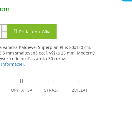
ová
dom
Pridať do košíka
á vanička Kaldewei Superplan Plus 80x120 cm.
3,5 mm smaltovaná oceľ, výška 25 mm. Moderný
vysoká odolnosť a záruka 30 rokov.
 informácie
OPÝTAŤ SA
STRÁŽIŤ
ZDIEĽAŤ