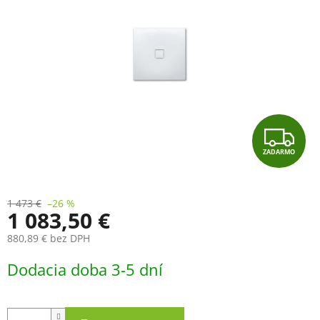
Z
ZADARMO
A
D
1 473 €
–26 %
1 083,50 €
A
880,89 € bez DPH
R
Jednotková
Dodacia doba 3-5 dní
cena:
M
O