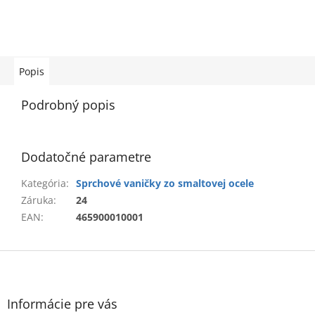
Popis
Podrobný popis
Dodatočné parametre
Kategória
:
Sprchové vaničky zo smaltovej ocele
Záruka
:
24
EAN
:
465900010001
Z
á
p
ä
Informácie pre vás