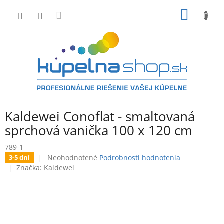
Prejsť
NÁKU
na
obsah
KOŠÍK
Kaldewei Conoflat - smaltovaná
sprchová vanička 100 x 120 cm
789-1
Priemerné
Neohodnotené
Podrobnosti hodnotenia
3-5 dní
hodnotenie
Značka:
Kaldewei
produktu
je
0,0
z
5
hviezdičiek.