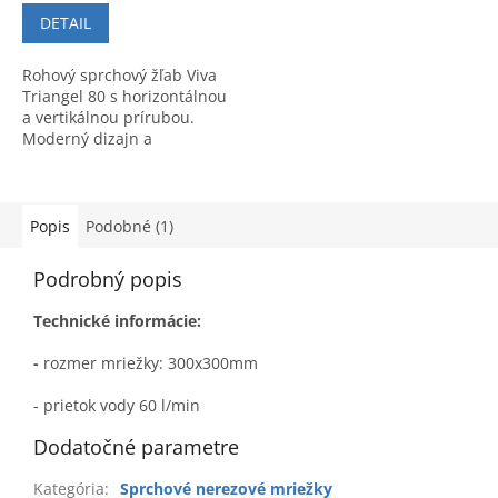
DETAIL
Rohový sprchový žľab Viva
Triangel 80 s horizontálnou
a vertikálnou prírubou.
Moderný dizajn a
maximálna funkčnosť pre
vašu kúpeľňu.
Popis
Podobné (1)
Podrobný popis
Technické informácie:
-
rozmer mriežky: 300x300mm
- prietok vody 60 l/min
Dodatočné parametre
Kategória
:
Sprchové nerezové mriežky