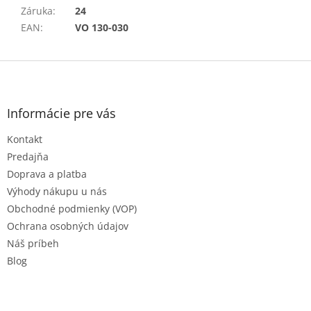
Záruka
:
24
EAN
:
VO 130-030
Z
á
p
ä
Informácie pre vás
t
Kontakt
i
e
Predajňa
Doprava a platba
Výhody nákupu u nás
Obchodné podmienky (VOP)
Ochrana osobných údajov
Náš príbeh
Blog