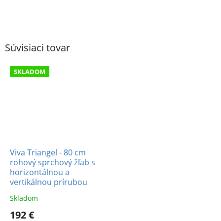
Súvisiaci tovar
SKLADOM
Viva Triangel - 80 cm
rohový sprchový žľab s
horizontálnou a
vertikálnou prírubou
Skladom
192 €