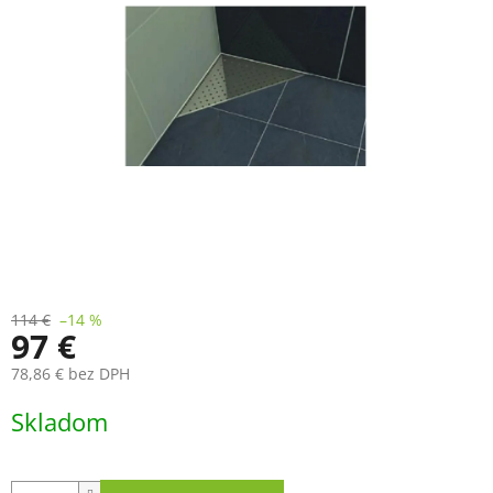
5
hviezdičiek.
114 €
–14 %
97 €
78,86 € bez DPH
Jednotková
Skladom
cena: