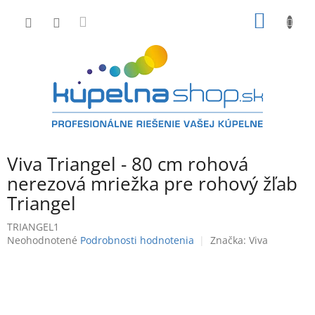
Prejsť
NÁKU
na
obsah
KOŠÍK
Viva Triangel - 80 cm rohová
nerezová mriežka pre rohový žľab
Triangel
TRIANGEL1
Priemerné
Neohodnotené
Podrobnosti hodnotenia
Značka:
Viva
hodnotenie
produktu
je
0,0
z