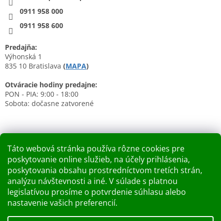
0911 958 000
0911 958 600
Predajňa:
Výhonská 1
835 10 Bratislava
(
MAPA
)
Otváracie hodiny predajne:
PON - PIA: 9:00 - 18:00
Sobota: dočasne zatvorené
Táto webová stránka používa rôzne cookies pre
poskytovanie online služieb, na účely prihlásenia,
Nákupný košík
poskytovania obsahu prostredníctvom tretích strán,
analýzu návštevnosti a iné. V súlade s platnou
0
KS /
0 €
legislatívou prosíme o potvrdenie súhlasu alebo
nastavenie vašich preferencií.
Vytvoril Shoptet