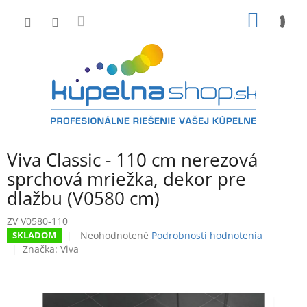
Prejsť
NÁKU
na
obsah
KOŠÍK
Viva Classic - 110 cm nerezová
sprchová mriežka, dekor pre
dlažbu (V0580 cm)
ZV V0580-110
Priemerné
Neohodnotené
Podrobnosti hodnotenia
SKLADOM
hodnotenie
Značka:
Viva
produktu
je
0,0
z