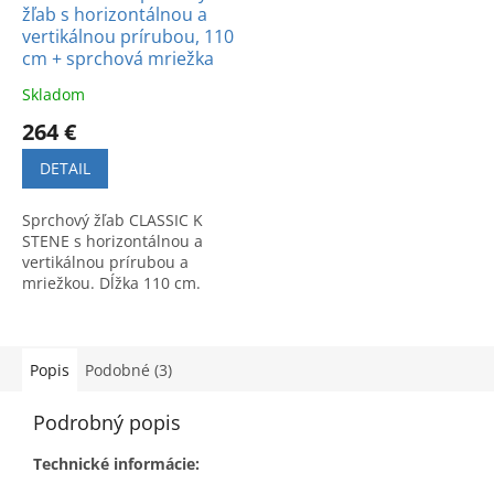
žľab s horizontálnou a
vertikálnou prírubou, 110
cm + sprchová mriežka
Skladom
264 €
DETAIL
Sprchový žľab CLASSIC K
STENE s horizontálnou a
vertikálnou prírubou a
mriežkou. Dĺžka 110 cm.
Moderný dizajn a kvalitné
spracovanie pre dlhú
životnosť.
Popis
Podobné (3)
Podrobný popis
Technické informácie: