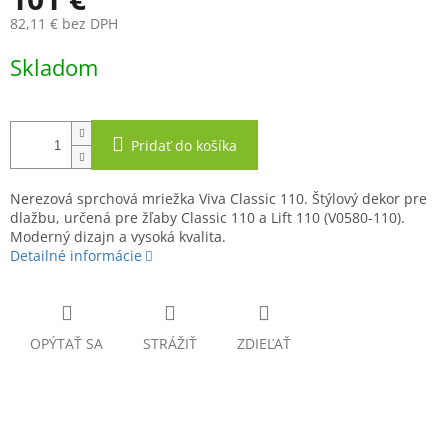
82,11 € bez DPH
Jednotková
Skladom
cena:
Pridať do košíka
Nerezová sprchová mriežka Viva Classic 110. Štýlový dekor pre
dlažbu, určená pre žľaby Classic 110 a Lift 110 (V0580-110).
Moderný dizajn a vysoká kvalita.
Detailné informácie
OPÝTAŤ SA
STRÁŽIŤ
ZDIEĽAŤ