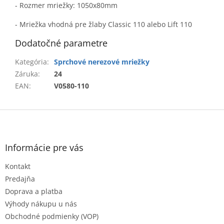
- Rozmer mriežky: 1050x80mm
- Mriežka vhodná pre žlaby Classic 110 alebo Lift 110
Dodatočné parametre
Kategória
:
Sprchové nerezové mriežky
Záruka
:
24
EAN
:
V0580-110
Z
á
p
ä
Informácie pre vás
t
Kontakt
i
e
Predajňa
Doprava a platba
Výhody nákupu u nás
Obchodné podmienky (VOP)