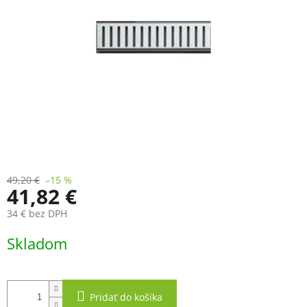
49,20 €
–15 %
41,82 €
34 € bez DPH
Jednotková
Skladom
cena:
Pridať do košíka