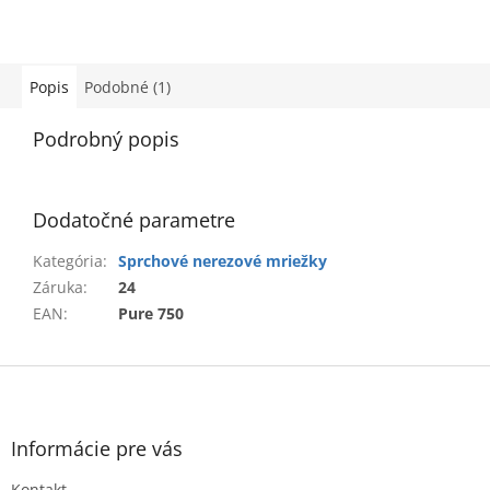
Popis
Podobné (1)
Podrobný popis
Dodatočné parametre
Kategória
:
Sprchové nerezové mriežky
Záruka
:
24
EAN
:
Pure 750
Z
á
p
ä
Informácie pre vás
t
Kontakt