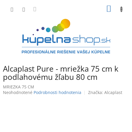
Prejsť
NÁKU
na
obsah
KOŠÍK
Alcaplast Pure - mriežka 75 cm k
podlahovému žľabu 80 cm
MRIEZKA 75 CM
Priemerné
Neohodnotené
Podrobnosti hodnotenia
Značka:
Alcaplast
hodnotenie
produktu
je
0,0
z
5
hviezdičiek.