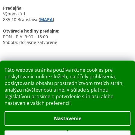
Predajňa:
Výhonská 1
835 10 Bratislava
(
MAPA
)
Otváracie hodiny predajne:
PON - PIA: 9:00 - 18:00
Sobota: dočasne zatvorené
Táto webová stránka používa rôzne cookies pre
poskytovanie online služieb, na účely prihlásenia,
Nákupný košík
poskytovania obsahu prostredníctvom tretích strán,
analýzu návštevnosti a iné. V súlade s platnou
0
KS /
0 €
legislatívou prosíme o potvrdenie súhlasu alebo
nastavenie vašich preferencií.
Vytvoril Shoptet
Nastavenie
Dobry deň Chceme Vás informovať, že predajňa bude zatvorená
Copyright 2026
Kupelnashop.sk
. Všetky práva vyhradené.