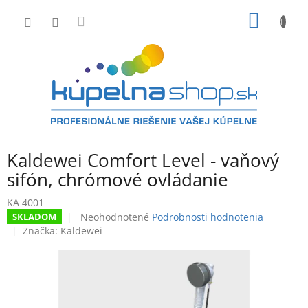
Prejsť
NÁKU
na
obsah
KOŠÍK
Kaldewei Comfort Level - vaňový
sifón, chrómové ovládanie
KA 4001
Priemerné
Neohodnotené
Podrobnosti hodnotenia
SKLADOM
hodnotenie
Značka:
Kaldewei
produktu
je
0,0
z
5
hviezdičiek.