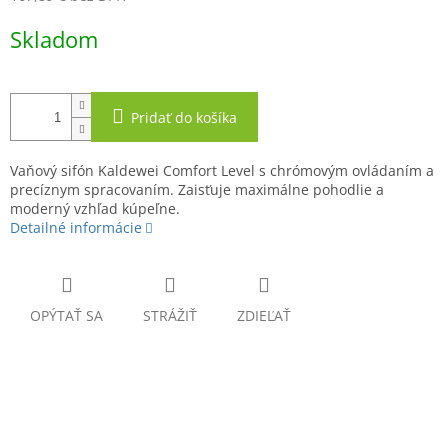
Jednotková
Skladom
cena:
Pridať do košíka
Vaňový sifón Kaldewei Comfort Level s chrómovým ovládaním a
precíznym spracovaním. Zaisťuje maximálne pohodlie a
moderný vzhľad kúpeľne.
Detailné informácie
OPÝTAŤ SA
STRÁŽIŤ
ZDIEĽAŤ