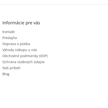
Z
á
p
ä
Informácie pre vás
t
Kontakt
i
e
Predajňa
Doprava a platba
Výhody nákupu u nás
Obchodné podmienky (VOP)
Ochrana osobných údajov
Náš príbeh
Blog