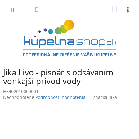
Prejsť
NÁKU
na
obsah
KOŠÍK
Jika Livo - pisoár s odsávaním
vonkajší prívod vody
H8402010000001
Priemerné
Neohodnotené
Podrobnosti hodnotenia
Značka:
Jika
hodnotenie
produktu
je
0,0
z
5
hviezdičiek.