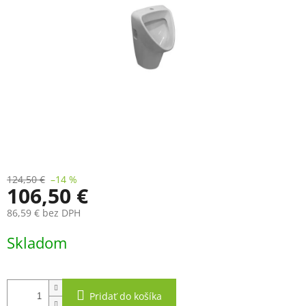
124,50 €
–14 %
106,50 €
86,59 € bez DPH
Jednotková
Skladom
cena:
Pridať do košíka