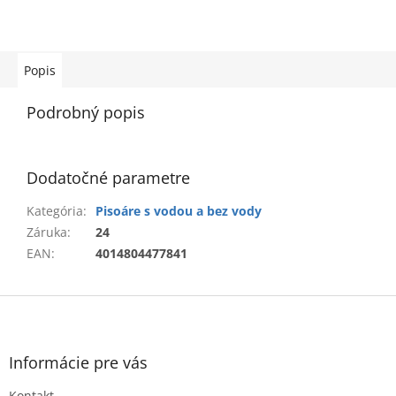
Popis
Podrobný popis
Dodatočné parametre
Kategória
:
Pisoáre s vodou a bez vody
Záruka
:
24
EAN
:
4014804477841
Z
á
p
ä
Informácie pre vás
t
Kontakt