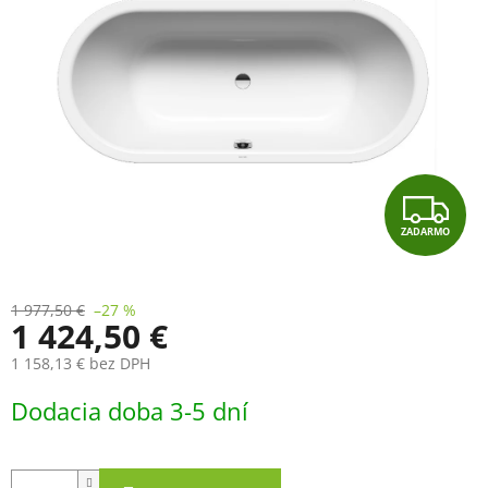
Z
ZADARMO
A
D
1 977,50 €
–27 %
1 424,50 €
A
1 158,13 € bez DPH
R
Jednotková
Dodacia doba 3-5 dní
cena:
M
O