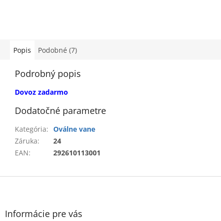
Popis
Podobné (7)
Podrobný popis
Dovoz zadarmo
Dodatočné parametre
Kategória
:
Oválne vane
Záruka
:
24
EAN
:
292610113001
Z
á
p
ä
Informácie pre vás