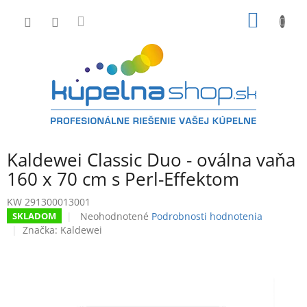
Prejsť
NÁKU
na
obsah
KOŠÍK
Kaldewei Classic Duo - oválna vaňa
160 x 70 cm s Perl-Effektom
KW 291300013001
Priemerné
Neohodnotené
Podrobnosti hodnotenia
SKLADOM
hodnotenie
Značka:
Kaldewei
produktu
je
0,0
z
5
hviezdičiek.