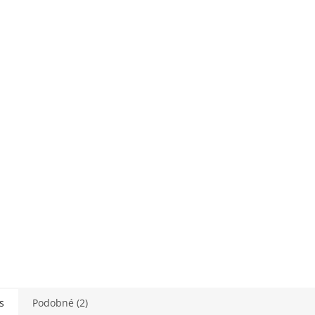
M
O
s
Podobné (2)