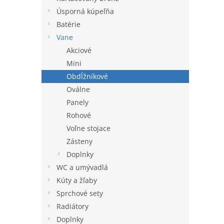
l
Úsporná kúpeľňa
Batérie
Vane
Akciové
Mini
Obdĺžníkové
Oválne
Panely
Rohové
Voľne stojace
Zásteny
Doplnky
WC a umývadlá
Kúty a žľaby
Sprchové sety
Radiátory
Doplnky