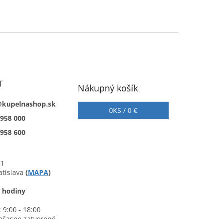
T
Nákupný košík
@kupelnashop.sk
0
KS /
0 €
 958 000
 958 600
 1
atislava
(
MAPA
)
 hodiny
 9:00 - 18:00
očasne zatvorené