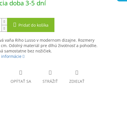
ia doba 3-5 dní
Pridať do košíka
ová vaňa Riho Lusso v modernom dizajne. Rozmery
 cm. Odolný materiál pre dlhú životnosť a pohodlie.
á samostatne bez nožičiek.
 informácie
OPÝTAŤ SA
STRÁŽIŤ
ZDIEĽAŤ