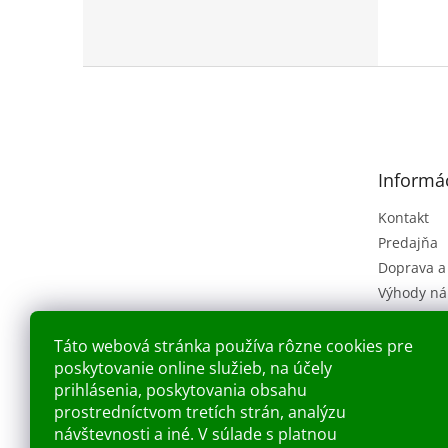
Z
á
p
ä
t
Informác
i
e
Kontakt
Predajňa
Doprava a
Výhody ná
Obchodné
(VOP)
Táto webová stránka používa rôzne cookies pre
Ochrana o
poskytovanie online služieb, na účely
Náš príbe
prihlásenia, poskytovania obsahu
prostredníctvom tretích strán, analýzu
Blog
návštevnosti a iné. V súlade s platnou