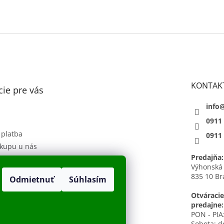
KONTAK
ie pre vás
info
0911
 platba
0911
kupu u nás
Predajňa:
 podmienky
Výhonská
835 10 Br
Odmietnuť
Súhlasím
sobných údajov
h
Otváracie
predajne:
PON - PIA:
Sobota: d