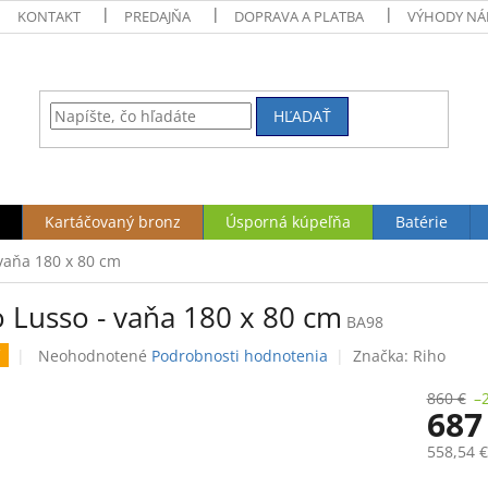
KONTAKT
PREDAJŇA
DOPRAVA A PLATBA
VÝHODY NÁ
HĽADAŤ
Kartáčovaný bronz
Úsporná kúpeľňa
Batérie
 vaňa 180 x 80 cm
o Lusso - vaňa 180 x 80 cm
BA98
Priemerné
Neohodnotené
Podrobnosti hodnotenia
Značka:
Riho
hodnotenie
produktu
860 €
–
687
je
0,0
558,54 
z
5
Jednotk