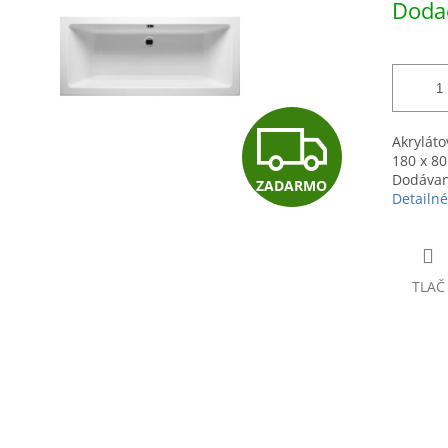
Dodac
hviezdičiek.
cena:
Z
Akrylát
180 x 80
Dodávan
ZADARMO
A
Detailné
D
TLAČ
A
R