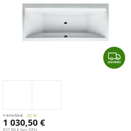
Z
ZADARMO
A
D
A
R
M
1 515,50 €
–32 %
1 030,50 €
O
837,80 € bez DPH