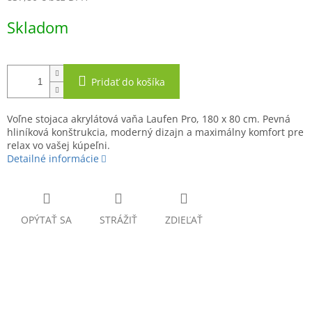
Jednotková
Skladom
cena:
Pridať do košíka
Voľne stojaca akrylátová vaňa Laufen Pro, 180 x 80 cm. Pevná
hliníková konštrukcia, moderný dizajn a maximálny komfort pre
relax vo vašej kúpeľni.
Detailné informácie
OPÝTAŤ SA
STRÁŽIŤ
ZDIEĽAŤ