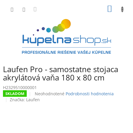
Prejsť
NÁKU
na
obsah
KOŠÍK
Laufen Pro - samostatne stojaca
akrylátová vaňa 180 x 80 cm
H2329510000001
Priemerné
Neohodnotené
Podrobnosti hodnotenia
SKLADOM
hodnotenie
Značka:
Laufen
produktu
je
0,0
z
5
hviezdičiek.