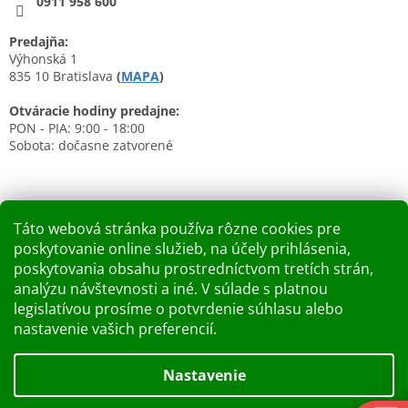
0911 958 600
Predajňa:
Výhonská 1
835 10 Bratislava
(
MAPA
)
Otváracie hodiny predajne:
PON - PIA: 9:00 - 18:00
Sobota: dočasne zatvorené
Táto webová stránka používa rôzne cookies pre
poskytovanie online služieb, na účely prihlásenia,
Nákupný košík
poskytovania obsahu prostredníctvom tretích strán,
analýzu návštevnosti a iné. V súlade s platnou
0
KS /
0 €
legislatívou prosíme o potvrdenie súhlasu alebo
nastavenie vašich preferencií.
Vytvoril Shoptet
Nastavenie