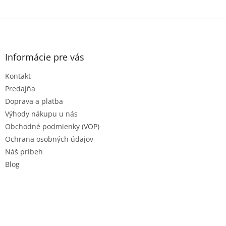
Z
á
p
ä
Informácie pre vás
t
Kontakt
i
e
Predajňa
Doprava a platba
Výhody nákupu u nás
Obchodné podmienky (VOP)
Ochrana osobných údajov
Náš príbeh
Blog